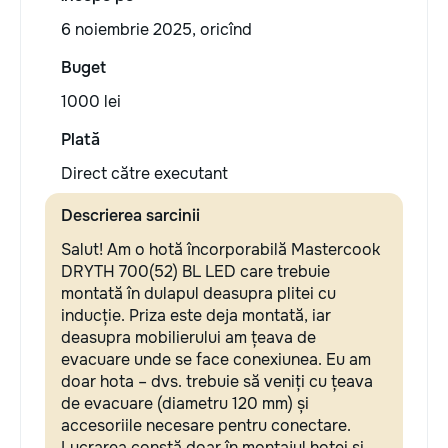
6 noiembrie 2025, oricînd
Buget
1000 lei
Plată
Direct către executant
Descrierea sarcinii
Salut! Am o hotă încorporabilă Mastercook
DRYTH 700(52) BL LED care trebuie
montată în dulapul deasupra plitei cu
inducție. Priza este deja montată, iar
deasupra mobilierului am țeava de
evacuare unde se face conexiunea. Eu am
doar hota – dvs. trebuie să veniți cu țeava
de evacuare (diametru 120 mm) și
accesoriile necesare pentru conectare.
Lucrarea constă doar în montajul hotei și