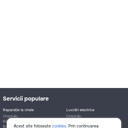
Servicii populare
Reparație la cheie
Lucrări electrice
Chișinău
Chișinău
Bălți
Bălți
Acest site folosește
cookies
. Prin continuarea
Botanica
Botanica