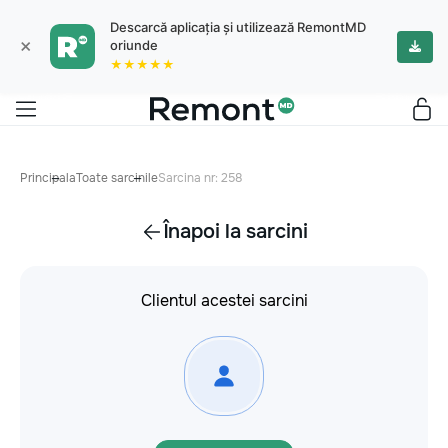
Descarcă aplicația și utilizează RemontMD
×
oriunde
★★★★★
Principala
Toate sarcinile
Sarcina nr: 258
Înapoi la sarcini
Clientul acestei sarcini