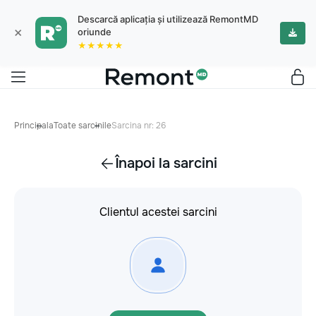
Descarcă aplicația și utilizează RemontMD
×
oriunde
★★★★★
Principala
Toate sarcinile
Sarcina nr: 26
Înapoi la sarcini
Clientul acestei sarcini