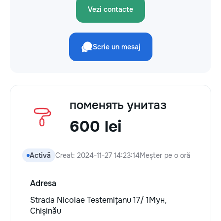
Vezi contacte
Scrie un mesaj
поменять унитаз
600 lei
Activă
Creat: 2024-11-27 14:23:14
Meșter pe o oră
Adresa
Strada Nicolae Testemițanu 17/ 1Мун,
Chișinău