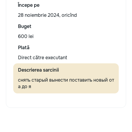
Începe pe
28 noiembrie 2024, oricînd
Buget
600 lei
Plată
Direct către executant
Descrierea sarcinii
снять старый вынести поставить новый от
а до я