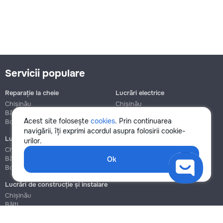
Servicii populare
Reparație la cheie
Lucrări electrice
Chișinău
Chișinău
Bălți
Bălți
Acest site folosește
cookies
. Prin continuarea
Botanica
Botanica
navigării, îți exprimi acordul asupra folosirii cookie-
Lucrări de instalații sanitare
Asamblare și reparație mobilier
urilor.
Chișinău
Chișinău
Bălți
Bălți
Ok
Botanica
Botanica
Lucrări de construcție și instalare
Chișinău
Bălți
Botanica