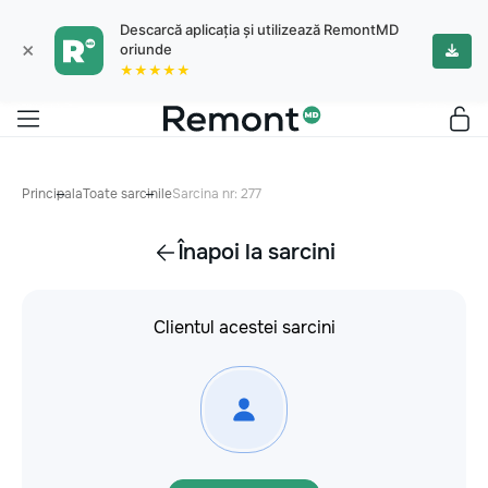
Descarcă aplicația și utilizează RemontMD
×
oriunde
★★★★★
Principala
Toate sarcinile
Sarcina nr: 277
Înapoi la sarcini
Clientul acestei sarcini