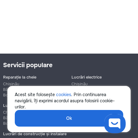
Servicii populare
Reparație la cheie
Lucrări electrice
Chișinău
Chișinău
Bălți
Bălți
Acest site folosește
cookies
. Prin continuarea
Botanica
Botanica
navigării, îți exprimi acordul asupra folosirii cookie-
Lucrări de instalații sanitare
Asamblare și reparație mobilier
urilor.
Chișinău
Chișinău
Bălți
Bălți
Ok
Botanica
Botanica
Lucrări de construcție și instalare