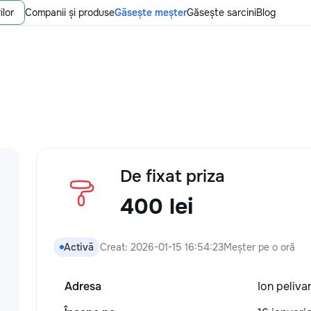
ilor
Companii și produse
Găsește meșter
Găsește sarcini
Blog
De fixat priza
400 lei
Activă
Creat: 2026-01-15 16:54:23
Meșter pe o oră
Adresa
Ion pelivan