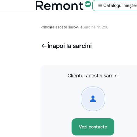
Catalogul meșter
Principala
Toate sarcinile
Sarcina nr: 298
Înapoi la sarcini
Clientul acestei sarcini
Vezi contacte