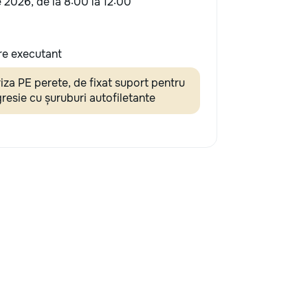
e 2026, de la 8:00 la 12:00
re executant
riza PE perete, de fixat suport pentru
gresie cu șuruburi autofiletante