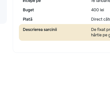
Începe pe
16 ianuari
Buget
400 lei
Plată
Direct căt
Descrierea sarcinii
De fixat p
hârtie pe 