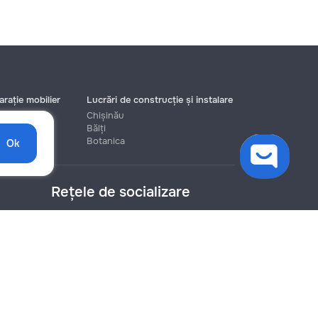
rație mobilier
Lucrări de construcție și instalare
Chișinău
Bălți
Botanica
Ok
Rețele de socializare