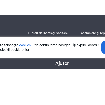
Lucrări de instalații sanitare
Asamblare și repa
Chișinău
Chișinău
Bălți
Bălți
ite folosește
cookies
. Prin continuarea navigării, îți exprimi acordul
Botanica
Botanica
olosirii cookie-urilor.
Ajutor
nțialitate
Cookies
Scrie în suport
info@remont.md
SRL "Br Team Pro"