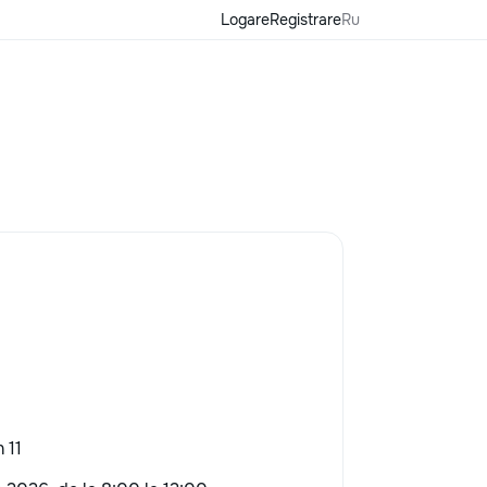
Logare
Registrare
Ru
 11