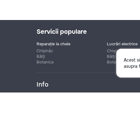
Servicii populare
Reparație la cheie
Lucrări electrice
Chișinău
Chișinău
Bălți
Bălți
Acest s
Botanica
Botanica
Nume
asupra f
Info
Telefon
Blog
Reguli
Prețuri la servicii
Ajutor
Politica de confide
Denumire companie