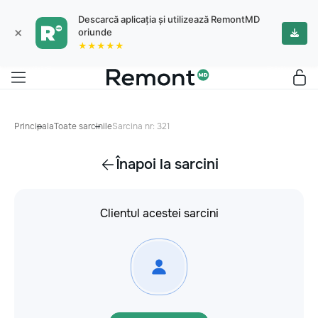
Descarcă aplicația și utilizează RemontMD
×
oriunde
★★★★★
Principala
Toate sarcinile
Sarcina nr: 321
Înapoi la sarcini
Clientul acestei sarcini