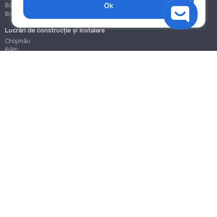
Bălți
Bălți
Ok
Botanica
Botanica
Lucrări de construcție și instalare
Chișinău
Bălți
Botanica
Blog
Reguli
Prețuri la servicii
Ajutor
Politica de confidențialitate
Cookies
Scrie în suport