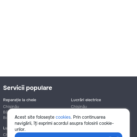
Servicii populare
Reparație la cheie
Lucrări electrice
Chișinău
Chișinău
Bălți
Bălți
Acest site folosește
cookies
. Prin continuarea
Botanica
Botanica
navigării, îți exprimi acordul asupra folosirii cookie-
Lucrări de instalații sanitare
Asamblare și reparație mobilier
urilor.
Chișinău
Chișinău