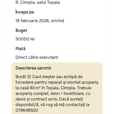
R. Cimișlia, satul Topala
Începe pe
18 februarie 2026, oricînd
Buget
50000 lei
Plată
Direct către executant
Descrierea sarcinii
Bună! 😊 Caut meșter sau echipă de
încredere pentru reparat și montat acoperiș
la casă 80 m² în Topala, Cimișlia. Trebuie
acoperiș complet, lemn + învelitoare, cu
deviz și contract scris. Dacă sunteți
disponibil/ă, vă rog să mă contactați la
079648920