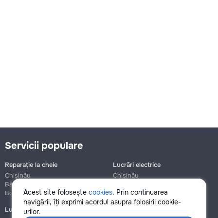
Servicii populare
Reparație la cheie
Lucrări electrice
Chișinău
Chișinău
Bălți
Bălți
Acest site folosește
cookies
. Prin continuarea
Botanica
Botanica
navigării, îți exprimi acordul asupra folosirii cookie-
Lucrări de instalații sanitare
Asamblare și reparație mobilier
urilor.