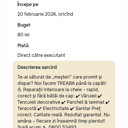
Începe pe
20 februarie 2026, oricînd
Buget
80 lei
Plată
Direct către executant
Descrierea sarcinii
Te-ai săturat de „meșteri” care promit și
dispar? Noi facem TREABA până la capăt!
💪 Reparații interioare la cheie – rapid,
corect și fără bătăi de cap: ✔️ Văruieli ✔️
Tencuieli decorative ✔️ Parchet & laminat ✔️
Teracotă ✔️ Electricitate ✔️ Sanitar Preț
corect. Calitate reală. Rezultat garantat. Nu
amâna – fiecare zi înseamnă timp pierdut!
Sună acum: 📞 0600 53493