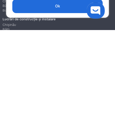
Chișinău
Chișinău
Bălți
Bălți
Ok
Botanica
Botanica
Lucrări de construcție și instalare
Chișinău
Bălți
Botanica
Blog
Reguli
Prețuri la servicii
Ajutor
Politica de confidențialitate
Cookies