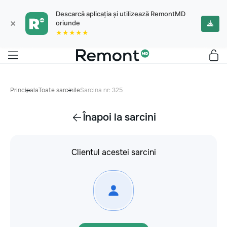
Descarcă aplicația și utilizează RemontMD
×
oriunde
★★★★★
Principala
Toate sarcinile
Sarcina nr: 325
Înapoi la sarcini
Clientul acestei sarcini