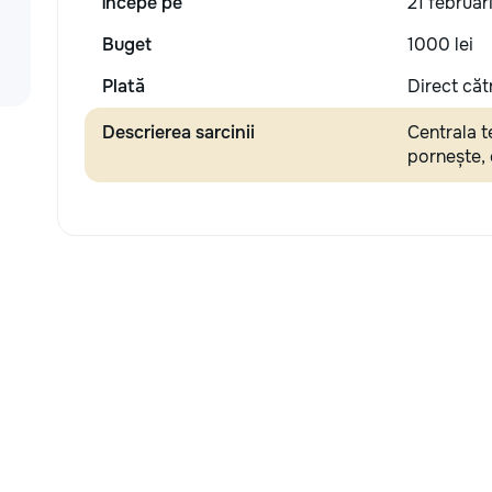
Începe pe
21 februar
Buget
1000 lei
Plată
Direct căt
Descrierea sarcinii
Centrala
pornește,