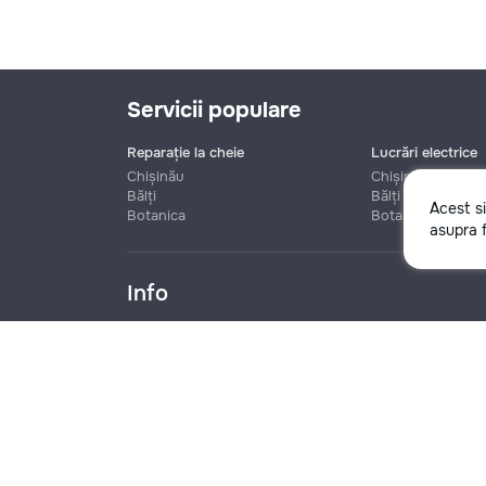
Servicii populare
Reparație la cheie
Lucrări electrice
Chișinău
Chișinău
Bălți
Bălți
Acest s
Botanica
Botanica
Nume
asupra f
Info
Telefon
Blog
Reguli
Prețuri la servicii
Ajutor
Politica de confide
Denumire companie