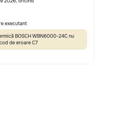
ie 2026, oricînd
re executant
 termică BOSCH WBN6000-24C nu
 cod de eroare C7