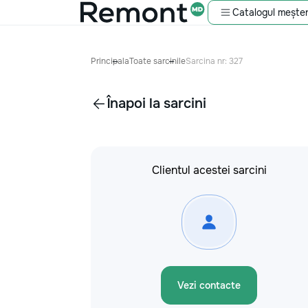
Catalogul meșter
Principala
Toate sarcinile
Sarcina nr: 327
Înapoi la sarcini
Clientul acestei sarcini
Vezi contacte