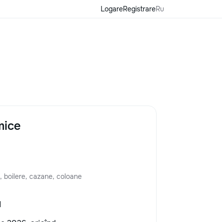
Logare
Registrare
Ru
mice
, boilere, cazane, coloane
1