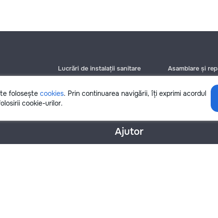
Lucrări de instalații sanitare
Asamblare și repa
Chișinău
Chișinău
Bălți
Bălți
ite folosește
cookies
. Prin continuarea navigării, îți exprimi acordul
Botanica
Botanica
olosirii cookie-urilor.
Ajutor
nțialitate
Cookies
Scrie în suport
info@remont.md
SRL "Br Team Pro"