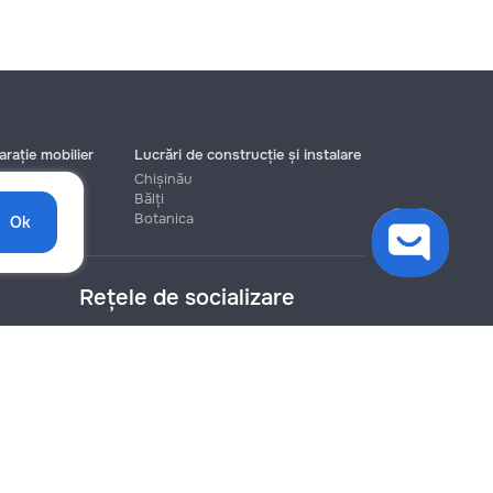
rație mobilier
Lucrări de construcție și instalare
Chișinău
Bălți
Botanica
Ok
Rețele de socializare