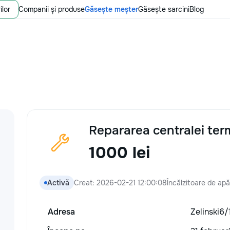
ilor
Companii și produse
Găsește meșter
Găsește sarcini
Blog
Repararea centralei ter
1000 lei
Activă
Creat: 2026-02-21 12:00:08
Încălzitoare de apă
Adresa
Zelinski6/