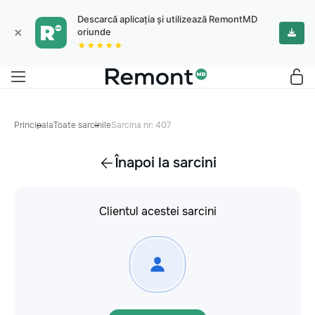
Descarcă aplicația și utilizează RemontMD
×
oriunde
★★★★★
Principala
Toate sarcinile
Sarcina nr: 407
Înapoi la sarcini
Clientul acestei sarcini