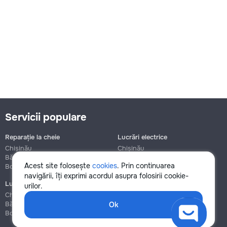
Servicii populare
Reparație la cheie
Lucrări electrice
Chișinău
Chișinău
Bălți
Bălți
Acest site folosește
cookies
. Prin continuarea
Botanica
Botanica
navigării, îți exprimi acordul asupra folosirii cookie-
Lucrări de instalații sanitare
Asamblare și reparație mobilier
urilor.
Chișinău
Chișinău
Bălți
Bălți
Ok
Botanica
Botanica