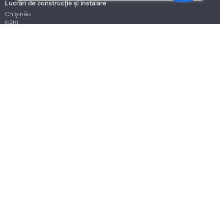
Lucrări de construcție și instalare
Chișinău
Bălți
Botanica
Blog
Reguli
Prețuri la servicii
Ajutor
Politica de confidențialitate
Cookies
Scrie în suport
info@remont.md
SRL "Br Team Pro"