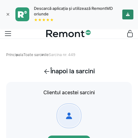
Descarcă aplicația și utilizează RemontMD
×
oriunde
★★★★★
Principala
Toate sarcinile
Sarcina nr: 449
Înapoi la sarcini
Clientul acestei sarcini