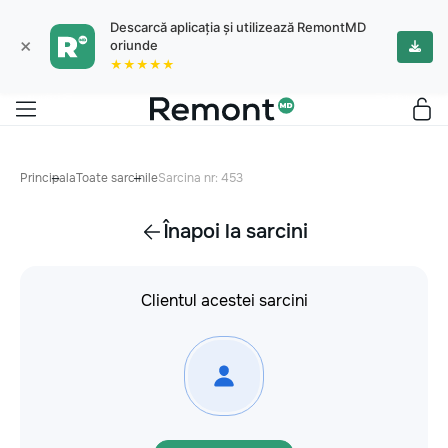
Descarcă aplicația și utilizează RemontMD
×
oriunde
★★★★★
Principala
Toate sarcinile
Sarcina nr: 453
Înapoi la sarcini
Clientul acestei sarcini