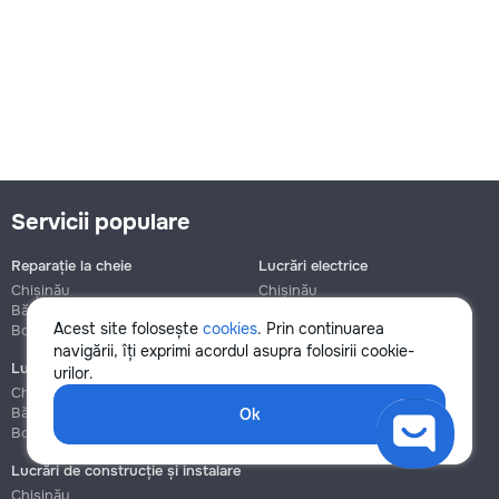
Servicii populare
Reparație la cheie
Lucrări electrice
Chișinău
Chișinău
Bălți
Bălți
Acest site folosește
cookies
. Prin continuarea
Botanica
Botanica
navigării, îți exprimi acordul asupra folosirii cookie-
Lucrări de instalații sanitare
Asamblare și reparație mobilier
urilor.
Chișinău
Chișinău
Bălți
Bălți
Ok
Botanica
Botanica
Lucrări de construcție și instalare
Chișinău