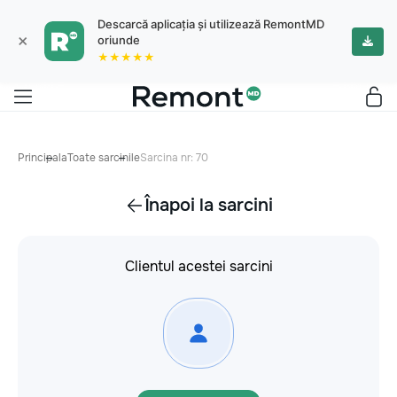
Descarcă aplicația și utilizează RemontMD
×
oriunde
★★★★★
Principala
Toate sarcinile
Sarcina nr: 70
Înapoi la sarcini
Clientul acestei sarcini