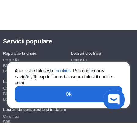
Servicii populare
Reparație la cheie
Lucrări electrice
Chișinău
Chișinău
Bălți
Bălți
Acest site folosește
cookies
. Prin continuarea
Botanica
Botanica
navigării, îți exprimi acordul asupra folosirii cookie-
Lucrări de instalații sanitare
Asamblare și reparație mobilier
urilor.
Chișinău
Chișinău
Bălți
Bălți
Ok
Botanica
Botanica
Lucrări de construcție și instalare
Chișinău
Bălți
Botanica