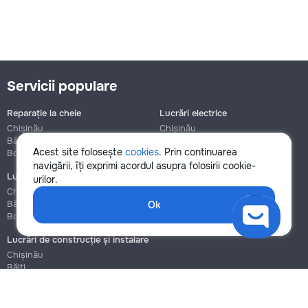
Servicii populare
Reparație la cheie
Lucrări electrice
Chișinău
Chișinău
Bălți
Bălți
Acest site folosește
cookies
. Prin continuarea
Botanica
Botanica
navigării, îți exprimi acordul asupra folosirii cookie-
Lucrări de instalații sanitare
Asamblare și reparație mobilier
urilor.
Chișinău
Chișinău
Bălți
Bălți
Ok
Botanica
Botanica
Lucrări de construcție și instalare
Chișinău
Bălți
Botanica