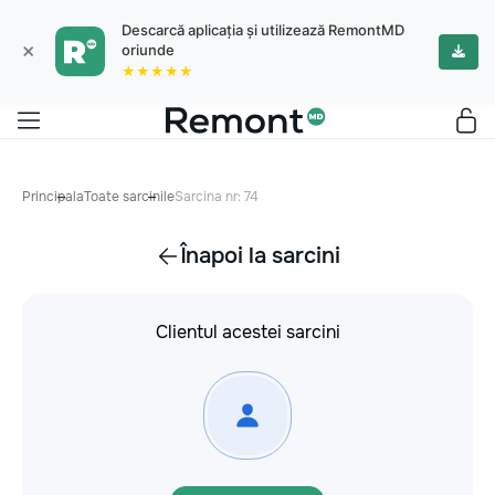
Descarcă aplicația și utilizează RemontMD
×
oriunde
★★★★★
Principala
Toate sarcinile
Sarcina nr: 74
Înapoi la sarcini
Clientul acestei sarcini