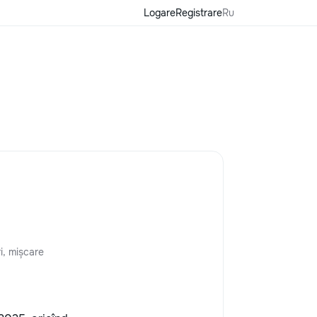
Logare
Registrare
Ru
i, mișcare