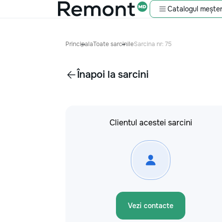
Catalogul meșter
Principala
Toate sarcinile
Sarcina nr: 75
Înapoi la sarcini
Clientul acestei sarcini
Vezi contacte