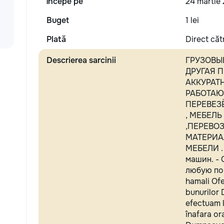
Începe pe
24 martie 
Buget
1 lei
Plată
Direct căt
Descrierea sarcinii
ГРУЗОВЫЕ
ДРУГАЯ 
АККУРАТ
РАБОТАЮ
ПЕРЕВЕЗ
, МЕБЕЛЬ
,ПЕРЕВО
МАТЕРИА
МЕБЕЛИ .
машин. -
любую по 
hamali Ofe
bunurilor 
efectuam l
înafara or