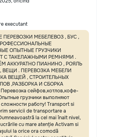
2025, oricînd
re executant
 ПЕРЕВОЗКИ МЕБЕЛЕВОЗ , БУС ,
ПРОФЕССИОНАЛЬНЫЕ
НЫЕ ОПЫТНЫЕ ГРУЗЧИКИ
Т С ТАКЕЛАЖНЫМИ РЕМНЯМИ .
ЁМ АККУРАТНО ПИАНИНО , РОЯЛЬ
 , ВЕЩИ . ПЕРЕВОЗКА МЕБЕЛИ
ЗКА ВЕЩЕЙ , СТРОИТЕЛЬНЫХ
ЛОВ ,РАЗБОРКА И СБОРКА
 Перевозка сейфов,котлов,кофе-
 Опытные грузчики выполняют
сложности работу! Transport si
rim servicii de transportare a
Dumneavoastră la cel mai înalt nivel,
ucrările cu mare atenție Activam si
așului la orice ora comodă