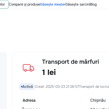
ilor
Companii și produse
Găsește meșter
Găsește sarcini
Blog
Transport de mărfuri
1 lei
Activă
Creat: 2025-03-23 21:26:57
Transport de lucrur
Adresa
Chișinău