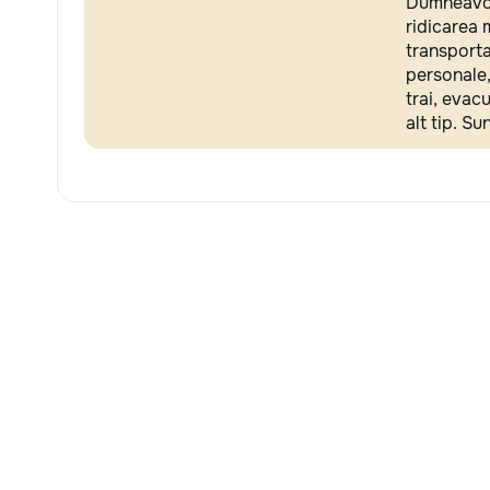
Dumneavoa
ridicarea 
transporta
personale,
trai, evac
alt tip. Su