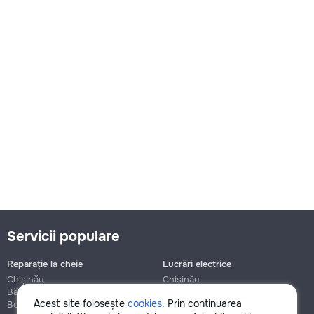
Servicii populare
Reparație la cheie
Lucrări electrice
Chișinău
Chișinău
Bălți
Bălți
Acest site folosește
cookies
. Prin continuarea
Botanica
Botanica