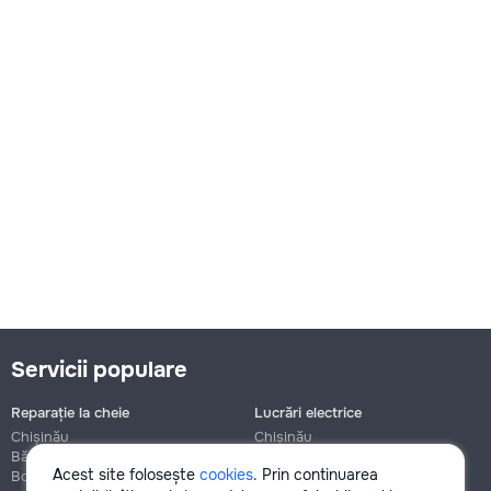
Servicii populare
Reparație la cheie
Lucrări electrice
Chișinău
Chișinău
Bălți
Bălți
Acest site folosește
cookies
. Prin continuarea
Botanica
Botanica