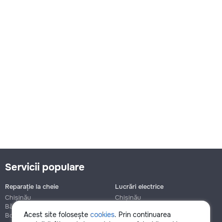
Servicii populare
Reparație la cheie
Lucrări electrice
Chișinău
Chișinău
Bălți
Bălți
Acest site folosește
cookies
. Prin continuarea
Botanica
Botanica