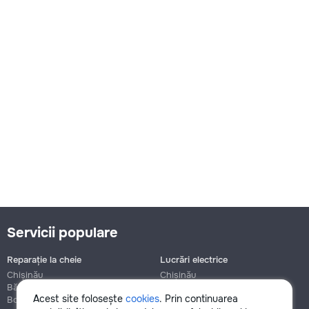
Servicii populare
Reparație la cheie
Lucrări electrice
Chișinău
Chișinău
Bălți
Bălți
Acest site folosește
cookies
. Prin continuarea
Botanica
Botanica