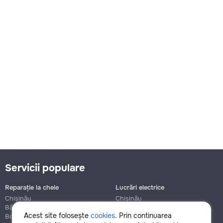
Servicii populare
Reparație la cheie
Lucrări electrice
Chișinău
Chișinău
Bălți
Bălți
Acest site folosește
cookies
. Prin continuarea
Botanica
Botanica