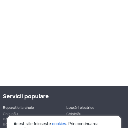
Servicii populare
Reparație la cheie
Lucrări electrice
Chișinău
Chișinău
Bălți
Bălți
Acest site folosește
cookies
. Prin continuarea
Botanica
Botanica