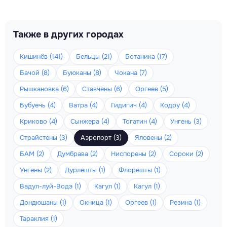
Также в других городах
Кишинёв (141)
Бельцы (21)
Ботаника (17)
Бачой (8)
Буюканы (8)
Чокана (7)
Рышкановка (6)
Ставчены (6)
Оргеев (5)
Бубуечь (4)
Ватра (4)
Гидигич (4)
Кодру (4)
Криково (4)
Сынжера (4)
Тогатин (4)
Унгень (3)
Страйстены (3)
Аэропорт (3)
Яловены (2)
БАМ (2)
Думбрава (2)
Ниспорены (2)
Сороки (2)
Унгены (2)
Дурлешты (1)
Флорешты (1)
Вадул-луй-Водэ (1)
Кагул (1)
Кагул (1)
Дондюшаны (1)
Окница (1)
Оргеев (1)
Резина (1)
Тараклия (1)