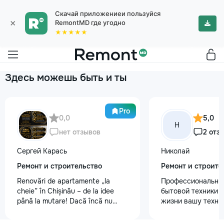
Скачай приложениеи пользуйся
×
RemontMD где угодно
★★★★★
Здесь можешь быть и ты
Pro
0,0
5,0
Н
нет отзывов
2 отз
Сергей Карась
Николай
Ремонт и строительство
Ремонт и строите
Renovări de apartamente „la
Профессиональны
cheie” în Chișinău – de la idee
бытовой техники 
până la mutare! Dacă încă nu
жизни вашу техни
aveți un design-proiect, nu este o
честно и с гарант
problemă. Vă putem realiza un
главные преимуще