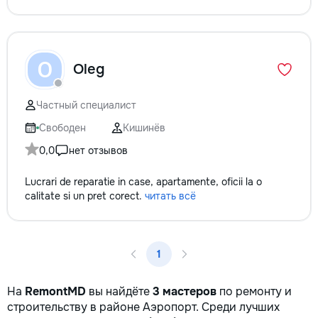
la fiecare detaliu. Contactați-ne
pentru o consultație gratuită și un
deviz fără obligații: 069 376 542
+373 603 31 178 Viber | WhatsApp
O
Oleg
| Telegram Disponibili zilnic pentru
consultații și programări. Deviz
gratuit Consultanță profesională
Частный специалист
Soluții pentru orice buget
Reparații executate la timp și cu
Свободен
Кишинёв
responsabilitate. Transformăm
0,0
нет отзывов
ideile în locuințe confortabile,
moderne și funcționale! Calitatea
Lucrari de reparatie in case, apartamente, oficii la o
noastră – liniștea și confortul
calitate si un pret corect.
читать всё
dumneavoastră!
1
На
RemontMD
вы найдёте
3 мастеров
по ремонту и
строительству в районе Аэропорт. Среди лучших