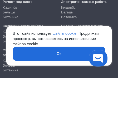
Ремонт под ключ
Электромонтажные работы
Кишинёв
Кишинёв
Бельцы
Бельцы
Ботаника
Ботаника
Сантехнические работы
Сборка и ремонт мебели
Кишинёв
Кишинёв
Этот сайт использует
файлы cookie
. Продолжая
Бельцы
Бельцы
просмотр, вы соглашаетесь на использование
Ботаника
Ботаника
файлов cookie.
Строительно-монтажные
Ок
работы
Кишинёв
Бельцы
Ботаника
Блог
Правила
Цены на услуги
Помощь
Политика конфиденциальности
Cookies