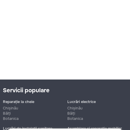
Servicii populare
Reparație la cheie
Lucrări electrice
Chișinău
Chișinău
Bălți
Bălți
Botanica
Botanica
Lucrări de instalații sanitare
Asamblare și reparație mobilier