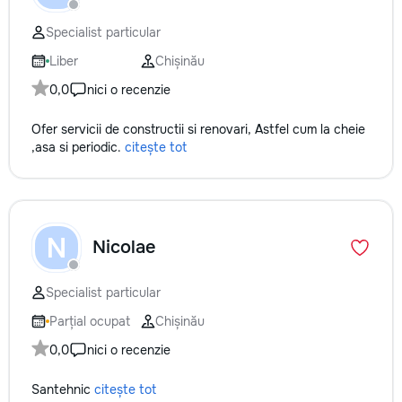
✔ Обучение взро
Бесплатный пробн
Specialist particular
Liber
Chișinău
0,0
nici o recenzie
Ofer servicii de constructii si renovari, Astfel cum la cheie
,asa si periodic.
citește tot
N
Nicolae
Specialist particular
Parțial ocupat
Chișinău
0,0
nici o recenzie
Santehnic
citește tot