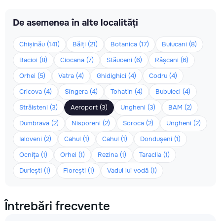
De asemenea în alte localități
Chișinău (141)
Bălți (21)
Botanica (17)
Buiucani (8)
Bacioi (8)
Ciocana (7)
Stăuceni (6)
Râșcani (6)
Orhei (5)
Vatra (4)
Ghidighici (4)
Codru (4)
Cricova (4)
Sîngera (4)
Tohatin (4)
Bubuieci (4)
Străisteni (3)
Aeroport (3)
Ungheni (3)
BAM (2)
Dumbrava (2)
Nisporeni (2)
Soroca (2)
Ungheni (2)
Ialoveni (2)
Cahul (1)
Cahul (1)
Dondușeni (1)
Ocnița (1)
Orhei (1)
Rezina (1)
Taraclia (1)
Durlești (1)
Florești (1)
Vadul lui vodă (1)
Întrebări frecvente