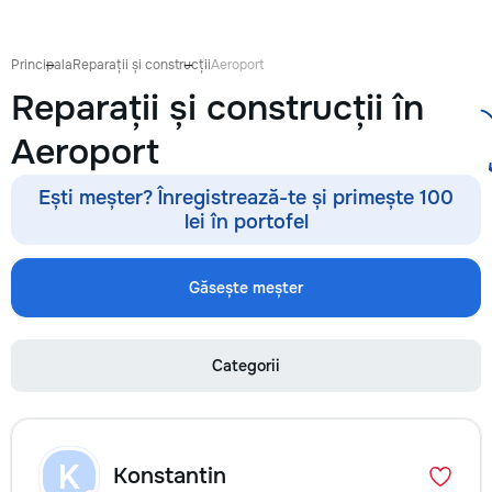
готовиться к экза
поступлению и до
личных образоват
Principala
Reparații și construcții
Aeroport
В нашей команде 
Reparații și construcții în
квалифицированн
преподаватели по
Aeroport
английскому язык
языку, румынскому
биологии, химии, 
Ești meșter? Înregistrează-te și primește 100
другим дисциплин
lei în portofel
проходит онлайн 
интерактивной пл
использованием 
Găsește meșter
методик и индиви
подхода. Подбира
преподавателя с 
Categorii
подготовки, целе
каждого ученика.
Индивидуальные з
мини-группы ✔ По
экзаменам и пост
K
Konstantin
Помощь по школь