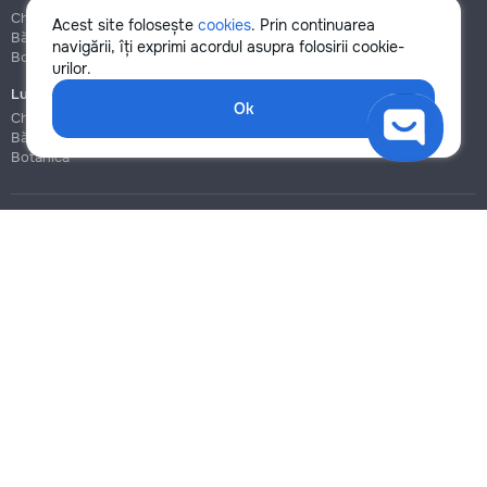
Chișinău
Chișinău
Acest site folosește
cookies
. Prin continuarea
Bălți
Bălți
navigării, îți exprimi acordul asupra folosirii cookie-
Botanica
Botanica
urilor.
Lucrări de construcție și instalare
Ok
Chișinău
Bălți
Botanica
Blog
Reguli
Prețuri la servicii
Ajutor
Politica de confidențialitate
Cookies