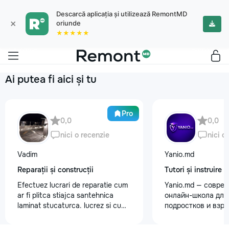
Descarcă aplicația și utilizează RemontMD
×
oriunde
★★★★★
Ai putea fi aici și tu
Pro
0,0
0,0
nici o recenzie
nici o
Vadim
Yanio.md
Reparații și construcții
Tutori și instruire
Efectuez lucrari de reparatie cum
Yanio.md — совре
ar fi plitca stiajca santehnica
онлайн-школа для 
laminat stucaturca. lucrez si cu
подростков и взр
lemnu cum ar fi vagonca cine are
помогаем ученика
nevoe apelati 068368379
знания по школьн