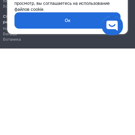
Бельцы
Бельцы
просмотр, вы соглашаетесь на использование
Ботаника
Ботаника
файлов cookie.
Строительно-монтажные
Ок
работы
Кишинёв
Бельцы
Ботаника
Блог
Правила
Цены на услуги
Помощь
Политика конфиденциальности
Cookies