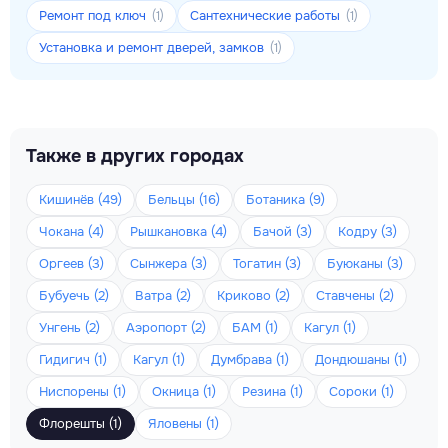
Ремонт под ключ
Сантехнические работы
(1)
(1)
Установка и ремонт дверей, замков
(1)
Также в других городах
Кишинёв (49)
Бельцы (16)
Ботаника (9)
Чокана (4)
Рышкановка (4)
Бачой (3)
Кодру (3)
Оргеев (3)
Сынжера (3)
Тогатин (3)
Буюканы (3)
Бубуечь (2)
Ватра (2)
Криково (2)
Ставчены (2)
Унгень (2)
Аэропорт (2)
БАМ (1)
Кагул (1)
Гидигич (1)
Кагул (1)
Думбрава (1)
Дондюшаны (1)
Ниспорены (1)
Окница (1)
Резина (1)
Сороки (1)
Флорешты (1)
Яловены (1)