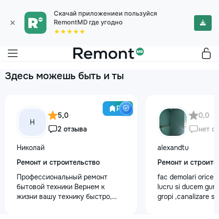
Скачай приложениеи пользуйся
×
RemontMD где угодно
★★★★★
Здесь можешь быть и ты
Pro
5,0
0,0
Н
2 отзыва
нет о
Николай
alexandtu
Ремонт и строительство
Ремонт и строите
Профессиональный ремонт
fac demolari orice 
бытовой техники Вернем к
lucru si ducem gun
жизни вашу технику быстро,
gropi ,canalizare 
честно и с гарантией! Мои
trubele.Montam gi
главные преимущества: ⏱️
proect.