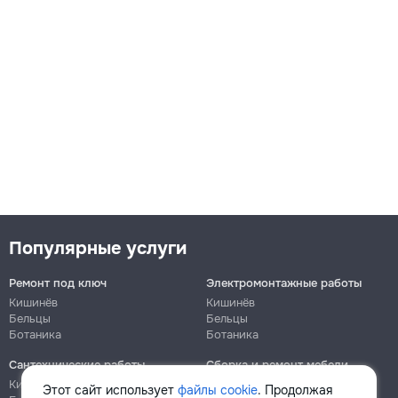
Популярные услуги
Ремонт под ключ
Электромонтажные работы
Кишинёв
Кишинёв
Бельцы
Бельцы
Ботаника
Ботаника
Сантехнические работы
Сборка и ремонт мебели
Кишинёв
Кишинёв
Этот сайт использует
файлы cookie
. Продолжая