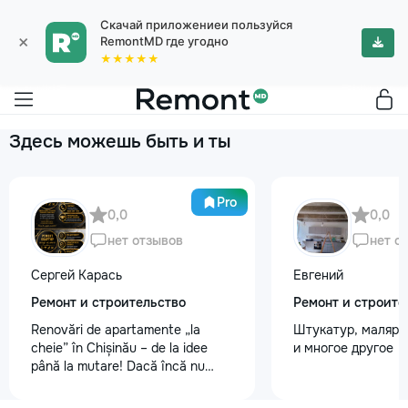
Скачай приложениеи пользуйся
×
RemontMD где угодно
★★★★★
Здесь можешь быть и ты
Pro
0,0
0,0
нет отзывов
нет о
Сергей Карась
Евгений
Ремонт и строительство
Ремонт и строите
Renovări de apartamente „la
Штукатур, маляр ,
cheie” în Chișinău – de la idee
и многое другое
până la mutare! Dacă încă nu
aveți un design-proiect, nu este o
problemă. Vă putem realiza un