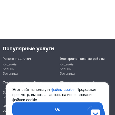
Популярные услуги
Ремонт под ключ
Электромонтажные работы
Кишинёв
Кишинёв
Бельцы
Бельцы
Ботаника
Ботаника
Сантехнические работы
Сборка и ремонт мебели
Кишинёв
Кишинёв
Этот сайт использует
файлы cookie
. Продолжая
Бельцы
Бельцы
просмотр, вы соглашаетесь на использование
Ботаника
Ботаника
файлов cookie.
Строительно-монтажные
Ок
работы