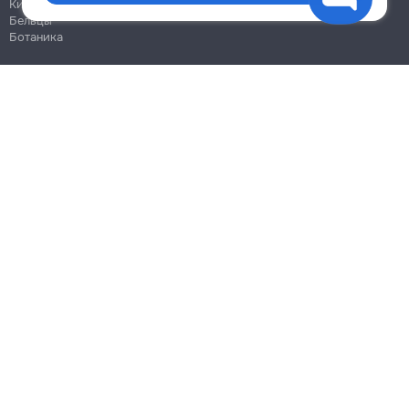
Кишинёв
Бельцы
Ботаника
Блог
Правила
Цены на услуги
Помощь
Политика конфиденциальности
Cookies
Напиши в поддержку
info@remont.md
SRL "Br Team Pro"