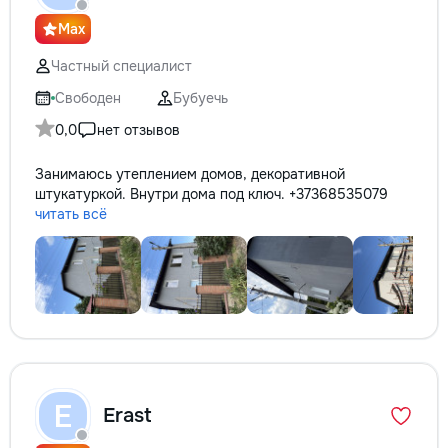
reparație veți rămâne cu schema
comunicațiilor ascunse și
Max
fotografiile tuturor etapelor
importante. Curățenie
Частный специалист
profesională Predăm
Свободен
Бубуечь
apartamentul complet pregătit
pentru locuit – curat, fără praf și
0,0
нет отзывов
fără deșeuri de construcție.
Prețuri orientative pentru
Занимаюсь утеплением домов, декоративной
materiale: Prețurile depind de țara
штукатуркой. Внутри дома под ключ. +37368535079
producătorului, brand, colecție și
читать всё
categoria produsului. Gresie
porțelanată – de la 350–800+
lei/m² Laminat – de la 180–450+
lei/m² Materiale pentru lucrări
brute – de la 1 500–2 500 lei/m²
de apartament Uși interioare – de
la 2 500–7 000+ lei/set Tavan
extensibil – de la 120–200 lei/m²
Calitatea noastră – confortul
dumneavoastră! Realizăm
E
Erast
interiorul cât mai aproape posibil
de proiectul de design, cu atenție