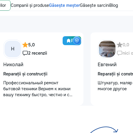
ilor
Companii și produse
Găsește meșter
Găsește sarcini
Blog
Pro
5,0
0,0
Н
2 recenzii
nici 
Николай
Евгений
Reparații și construcții
Reparații și constr
Профессиональный ремонт
Штукатур, маляр 
бытовой техники Вернем к жизни
многое другое
вашу технику быстро, честно и с
гарантией! Мои главные
преимущества: ⏱️ Выезд на дом:
Работаем во всех районах и
пригородах. Мастер приедет в
течение 1–2 часов после заявки. 📉
Цены ниже сервисных: Работаем