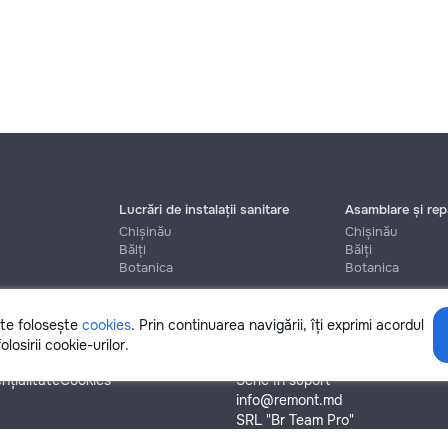
Lucrări de instalații sanitare
Asamblare și repa
Chișinău
Chișinău
Bălți
Bălți
Botanica
Botanica
ite folosește
cookies
. Prin continuarea navigării, îți exprimi acordul
Ajutor
olosirii cookie-urilor.
nțialitate
Cookies
Scrie în suport
info@remont.md
SRL "Br Team Pro"