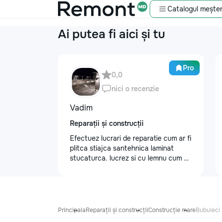
Catalogul meșter
Ai putea fi aici și tu
Pro
0,0
nici o recenzie
Vadim
Reparații și construcții
Efectuez lucrari de reparatie cum ar fi
plitca stiajca santehnica laminat
stucaturca. lucrez si cu lemnu cum ar
fi vagonca cine are nevoe apelati
068368379
Principala
Reparații și construcții
Construcție mare
Bubuieci