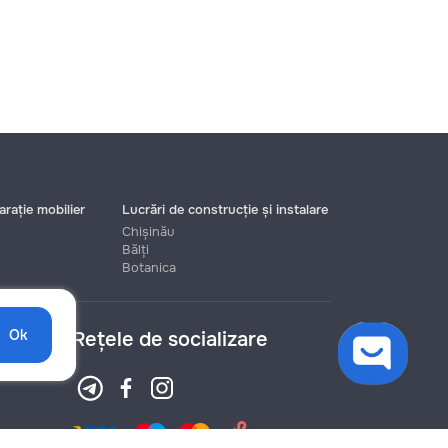
rație mobilier
Lucrări de construcție și instalare
Chișinău
Bălți
Botanica
Ok
Rețele de socializare