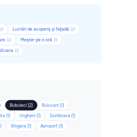
Lucrări de acoperiș și fațadă
(2)
(2)
lare
Meșter pe o oră
(2)
(1)
Altceva
(1)
)
Bubuieci (2)
Buiucani (1)
ra (1)
Ungheni (1)
Dumbrava (1)
)
Sîngera (1)
Aeroport (1)