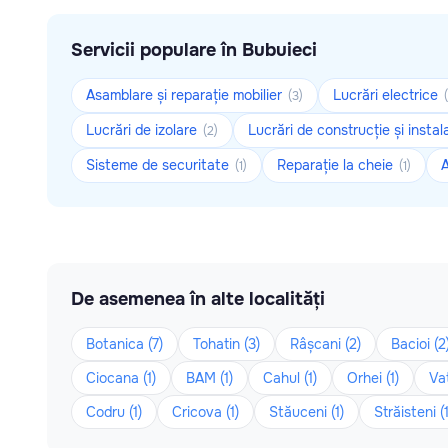
Servicii populare în Bubuieci
Asamblare și reparație mobilier
Lucrări electrice
(3)
Lucrări de izolare
Lucrări de construcție și insta
(2)
Sisteme de securitate
Reparație la cheie
(1)
(1)
De asemenea în alte localități
Botanica (7)
Tohatin (3)
Râșcani (2)
Bacioi (2
Ciocana (1)
BAM (1)
Cahul (1)
Orhei (1)
Vat
Codru (1)
Cricova (1)
Stăuceni (1)
Străisteni (1