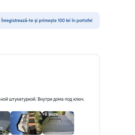
стекла для улучшения видимости и
ремонт царапин на кузове.
Дополнительно предлагаем
 Înregistrează-te și primește 100 lei în portofel
выпрямление вмятин без покраски,
нанесение защитных составов,
тонировку в соответствии с
законодательством и химчистку
салона. Услуги по полировке хрома
и антихрому придают автомобилю
стиль, а защитная пленка на фары
защищает от повреждений. Мы
придерживаемся высоких
стандартов обслуживания,
используя передовые технологии.
Доверьте нам заботу о вашем
автомобиле, и он будет радовать
ной штукатуркой. Внутри дома под ключ.
вас долгие годы.