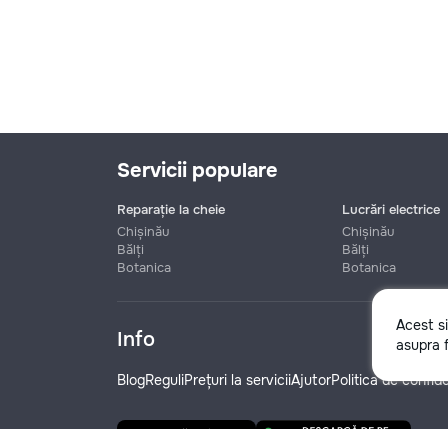
Servicii populare
Reparație la cheie
Lucrări electrice
Chișinău
Chișinău
Bălți
Bălți
Botanica
Botanica
Nume
Acest s
Info
asupra f
Telefon
Blog
Reguli
Prețuri la servicii
Ajutor
Politica de confide