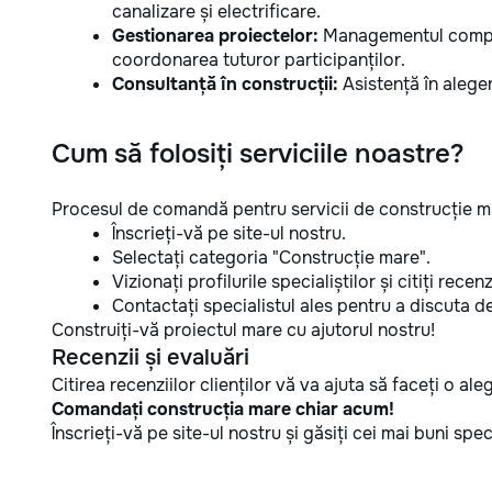
canalizare și electrificare.
Gestionarea proiectelor:
Managementul complet
coordonarea tuturor participanților.
Consultanță în construcții:
Asistență în aleger
Cum să folosiți serviciile noastre?
Procesul de comandă pentru servicii de construcție m
Înscrieți-vă pe site-ul nostru.
Selectați categoria "Construcție mare".
Vizionați profilurile specialiștilor și citiți recenzi
Contactați specialistul ales pentru a discuta det
Construiți-vă proiectul mare cu ajutorul nostru!
Recenzii și evaluări
Citirea recenziilor clienților vă va ajuta să faceți o al
Comandați construcția mare chiar acum!
Înscrieți-vă pe site-ul nostru și găsiți cei mai buni sp