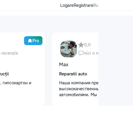
Logare
Registrare
Ru
Pro
0,0
o recenzie
nici o recenzie
Max
ucții
Reparatii auto
, гипсокартон и
Наша компания предлагает
высококачественный уход за
автомобилями. Мы предоставляем
услуги полировки кузова для
восстановления блеска, ремонт
сколов и трещин на лобовом стекле
для обеспечения безопасности.
Также выполняем оклейку
защитными пленками, полировку