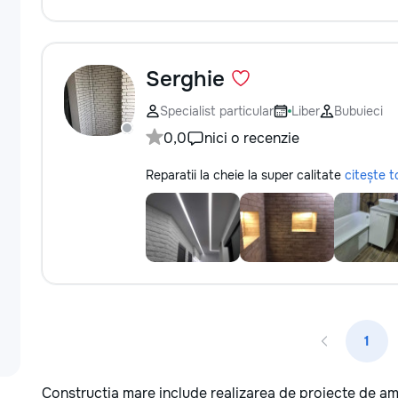
Serghie
Specialist particular
Liber
Bubuieci
0,0
nici o recenzie
Reparatii la cheie la super calitate
citește t
1
Construcția mare include realizarea de proiecte de am