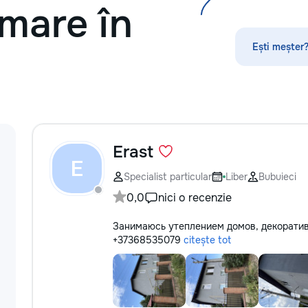
mare în
без посредников, поэтому ремонт
обойдется на 30–50% дешевле. ⚙️
Оригинальные запчасти:
Ești meșter?
Используем только проверенные
или качественные аналоги. Что я
ремонтирую 👕 Стиральные и
посудомоечные машины,
сушильные машины. 🍳
Электрические и индукционные
плиты, духовые шкафы 🍲
Микроволновые печи, вытяжки 🧹
Erast
Пылесосы и мелкая бытовая
E
техника Водонагреватели
Specialist particular
Liber
Bubuieci
Электропроводку и все что связано
0,0
nici o recenzie
с электрикой Сантехнические
работы. Ваша техника сломалась,
Занимаюсь утеплением домов, декоратив
искрит или не включается? Не
+37368535079
citește tot
спешите покупать новую! Спасем
ваш бюджет.