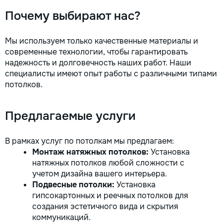
la fiecare detaliu.
Почему выбирают нас?
pentru o consultație
deviz fără obligați
+373 603 31 178 Vi
Мы используем только качественные материалы и
| Telegram Disponibil
современные технологии, чтобы гарантировать
consultații și progr
надежность и долговечность наших работ. Наши
gratuit Consultanță
специалисты имеют опыт работы с различными типами
Soluții pentru orice
потолков.
Reparații executate
responsabilitate. 
ideile în locuințe co
Предлагаемые услуги
moderne și funcțion
noastră – liniștea ș
dumneavoastră!
В рамках услуг по потолкам мы предлагаем:
Монтаж натяжных потолков:
Установка
натяжных потолков любой сложности с
учетом дизайна вашего интерьера.
Подвесные потолки:
Установка
гипсокартонных и реечных потолков для
создания эстетичного вида и скрытия
коммуникаций.