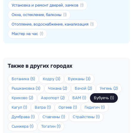
Установка и ремонт дверей, замков
(1)
Окна, остекление, балконы
(1)
Отопление, водоснабжение, канализация
(1)
Мастер на час
(1)
Также в других городах
Ботаника (5)
Кодру (3)
Буюканы (3)
Рышкановка (3)
Чокана (2)
Бачой (2)
Унгень (2)
Криково (2)
Аэропорт (2)
БАМ (1)
Бубуечь (1)
Кагул (1)
Ватра (1)
Оргеев (1)
Гидигич (1)
Думбрава (1)
Ставчены (1)
Страйстены (1)
Сынжера (1)
Тогатин (1)