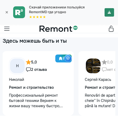
Скачай приложениеи пользуйся
×
RemontMD где угодно
★★★★★
Здесь можешь быть и ты
Pro
5,0
0,0
Н
2 отзыва
нет о
Николай
Сергей Карась
Ремонт и строительство
Ремонт и строите
Профессиональный ремонт
Renovări de aparta
бытовой техники Вернем к
cheie” în Chișinău –
жизни вашу технику быстро,
până la mutare! Da
честно и с гарантией! Мои
aveți un design-pro
главные преимущества: ⏱️
problemă. Vă putem