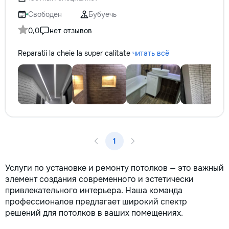
не включается? Не спешите
reparație veți răm
покупать новую! Спасем ваш
comunicațiilor ascu
Свободен
Бубуечь
бюджет.
fotografiile tuturor
0,0
нет отзывов
importante. Curățe
profesională Predă
Reparatii la cheie la super calitate
читать всё
apartamentul compl
pentru locuit – curat
fără deșeuri de con
Prețuri orientative 
materiale: Prețurile
producătorului, bran
categoria produsulu
porțelanată – de l
lei/m² Laminat – d
1
lei/m² Materiale pen
brute – de la 1 500
de apartament Uși i
Услуги по установке и ремонту потолков — это важный
la 2 500–7 000+ le
элемент создания современного и эстетически
extensibil – de la 
привлекательного интерьера. Наша команда
Calitatea noastră –
профессионалов предлагает широкий спектр
dumneavoastră! Re
решений для потолков в ваших помещениях.
interiorul cât mai a
de proiectul de des