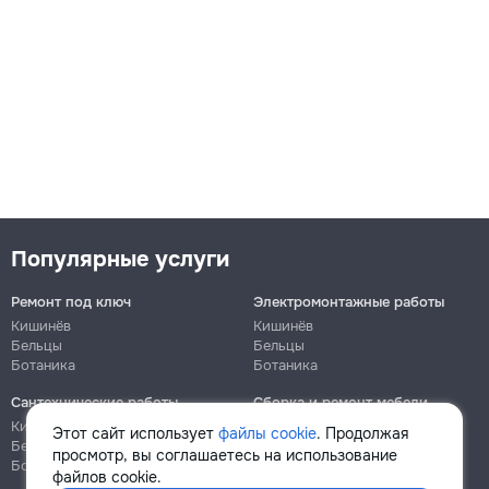
Популярные услуги
Ремонт под ключ
Электромонтажные работы
Кишинёв
Кишинёв
Бельцы
Бельцы
Ботаника
Ботаника
Сантехнические работы
Сборка и ремонт мебели
Кишинёв
Кишинёв
Этот сайт использует
файлы cookie
. Продолжая
Бельцы
Бельцы
просмотр, вы соглашаетесь на использование
Ботаника
Ботаника
файлов cookie.