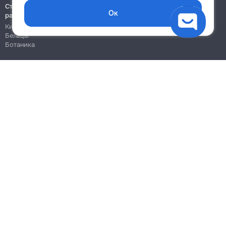
Строительно-монтажные
Ок
работы
Кишинёв
Бельцы
Ботаника
Блог
Правила
Цены на услуги
Помощь
Политика конфиденциальности
Cookies
Напиши в поддержку
info@remont.md