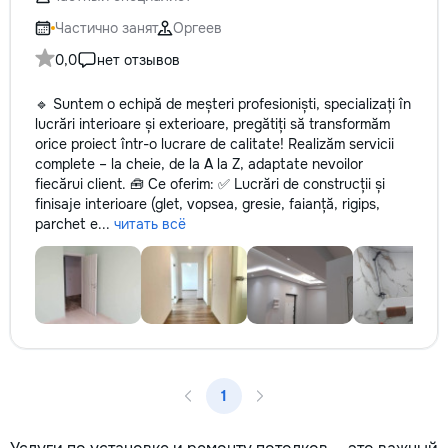
reparație veți răm
comunicațiilor ascu
Частично занят
Оргеев
fotografiile tuturor
0,0
нет отзывов
importante. Curățe
profesională Predă
🔹 Suntem o echipă de meșteri profesioniști, specializați în
apartamentul compl
lucrări interioare și exterioare, pregătiți să transformăm
pentru locuit – curat
orice proiect într-o lucrare de calitate! Realizăm servicii
fără deșeuri de con
complete – la cheie, de la A la Z, adaptate nevoilor
Prețuri orientative 
fiecărui client. 🧰 Ce oferim: ✅ Lucrări de construcții și
materiale: Prețurile
finisaje interioare (glet, vopsea, gresie, faianță, rigips,
producătorului, bran
parchet e...
читать всё
categoria produsulu
porțelanată – de l
lei/m² Laminat – d
lei/m² Materiale pen
brute – de la 1 500
de apartament Uși i
la 2 500–7 000+ le
extensibil – de la 
Calitatea noastră –
1
dumneavoastră! Re
interiorul cât mai a
de proiectul de des