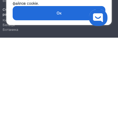
Ботаника
Ботаника
файлов cookie.
Строительно-монтажные
Ок
работы
Кишинёв
Бельцы
Ботаника
Блог
Правила
Цены на услуги
Помощь
Политика конфиденциальности
Cookies
Напиши в поддержку