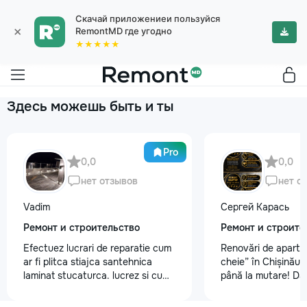
Скачай приложениеи пользуйся
×
RemontMD где угодно
★★★★★
Здесь можешь быть и ты
Pro
0,0
0,0
нет отзывов
нет о
Vadim
Сергей Карась
Ремонт и строительство
Ремонт и строите
Efectuez lucrari de reparatie cum
Renovări de aparta
ar fi plitca stiajca santehnica
cheie” în Chișinău –
laminat stucaturca. lucrez si cu
până la mutare! Da
lemnu cum ar fi vagonca cine are
aveți un design-pro
nevoe apelati 068368379
problemă. Vă putem