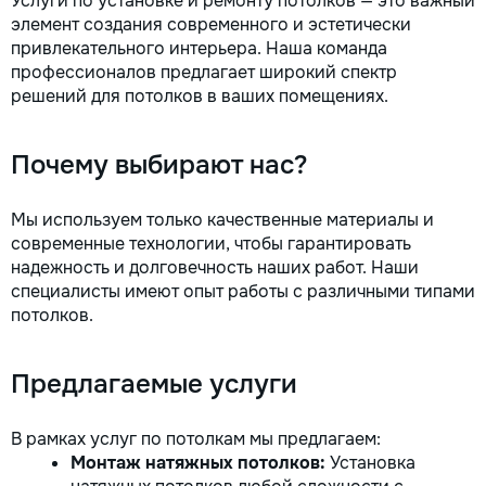
Услуги по установке и ремонту потолков — это важный
la fiecare detaliu.
элемент создания современного и эстетически
pentru o consultație
привлекательного интерьера. Наша команда
deviz fără obligați
профессионалов предлагает широкий спектр
+373 603 31 178 Vi
решений для потолков в ваших помещениях.
| Telegram Disponibil
consultații și progr
gratuit Consultanță
Почему выбирают нас?
Soluții pentru orice
Reparații executate
responsabilitate. 
Мы используем только качественные материалы и
ideile în locuințe co
современные технологии, чтобы гарантировать
moderne și funcțion
надежность и долговечность наших работ. Наши
noastră – liniștea ș
специалисты имеют опыт работы с различными типами
dumneavoastră!
потолков.
Предлагаемые услуги
В рамках услуг по потолкам мы предлагаем:
Монтаж натяжных потолков:
Установка