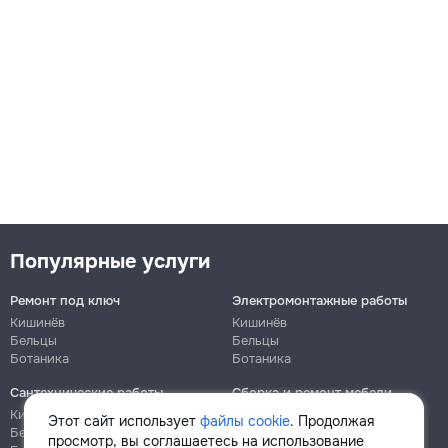
Популярные услуги
Ремонт под ключ
Электромонтажные работы
Кишинёв
Кишинёв
Бельцы
Бельцы
Ботаника
Ботаника
Сантехнические работы
Сборка и ремонт мебели
Кишинёв
Кишинёв
Этот сайт использует
файлы cookie
. Продолжая
Бельцы
Бельцы
просмотр, вы соглашаетесь на использование