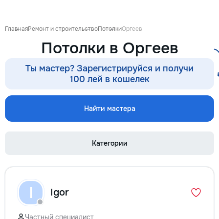
proiect de design p
pentru ca reparația 
confortabilă și ada
Главная
Ремонт и строительство
Потолки
Оргеев
dumneavoastră. Co
Потолки в Оргеев
Garanție 1–2 ani În
contract, fixăm cost
termenele lucrărilor
Ты мастер? Зарегистрируйся и получи
garanție reală pent
100 лей в кошелек
lucrările executate
reducere Oferim red
materialele de const
Найти мастера
finisaj prin furnizori
foto și video săptă
fiecare săptămână p
Категории
video de pe șantier
doriți, puteți vizita
obiectul și verifica
lucrărilor. Siguranț
ascunse Înainte de
I
Igor
fotografiem și măsu
electrică, țevile și 
comunicațiile ascu
Частный специалист