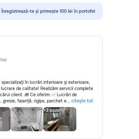
нглийскому языку,
•servicii sanitare •Demolări
 румынскому языку,
 Înregistrează-te și primește 100 lei în portofel
 географии и
нам. Обучение
 на интерактивной
ользованием
одик и
 подхода.
давателя с учётом
и, целей и
hei
го ученика. ✔
занятия и мини-
овка к экзаменам
pecializați în lucrări interioare și exterioare,
 Помощь по
 lucrare de calitate! Realizăm servicii complete
мме ✔ Обучение
ecărui client. 🧰 Ce oferim: ✅ Lucrări de
латный пробный
, gresie, faianță, rigips, parchet e...
citește tot