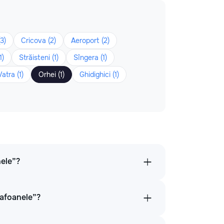
3)
Cricova (2)
Aeroport (2)
1)
Străisteni (1)
Sîngera (1)
Vatra (1)
Orhei (1)
Ghidighici (1)
nele”?
lafoanele”?