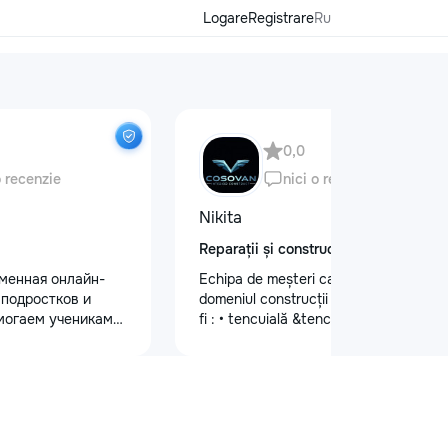
Logare
Registrare
Ru
0,0
o recenzie
nici o recenzie
Nikita
Reparații și construcții
еменная онлайн-
Echipa de meșteri calificați în
 подростков и
domeniul construcții și finisaje cum ar
могаем ученикам
fi : • tencuială &tencuială mecanizată
 по школьным
•lucrări de finisare glet (Spakliovka)
иться к
mecanizată •vopsea manuală și
уплению и
mecanizată •tapete și tapet fibră de
х образовательных
sticlă •lucrări de gips-carton
команде работают
•Armstrong •Fațade personalizate
ные преподаватели
•Gresie și faianță •Electicitate