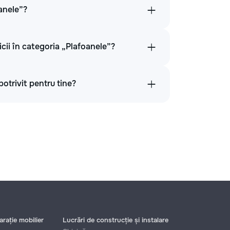
oanele”?
icii în categoria „Plafoanele”?
potrivit pentru tine?
rație mobilier
Lucrări de construcție și instalare