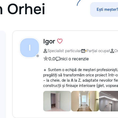
n Orhei
по математике, а
русскому языку,
Ești meșter?
биологии, химии,
другим дисципли
проходит онлайн
платформе с исп
современных мет
Igor
индивидуального
I
Подбираем препо
уровня подготовк
Specialist particular
Parțial ocupat
Or
пожеланий каждо
0,0
nici o recenzie
Индивидуальные 
группы ✔ Подгот
🔹 Suntem o echipă de meșteri profesioniști, s
и поступлению ✔
pregătiți să transformăm orice proiect într-o
школьной програ
– la cheie, de la A la Z, adaptate nevoilor fi
взрослых ✔ Бесп
construcții și finisaje interioare (glet, vopsea
урок