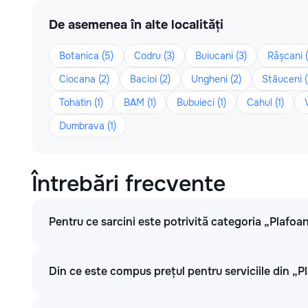
De asemenea în alte localități
Botanica (5)
Codru (3)
Buiucani (3)
Râșcani (
Ciocana (2)
Bacioi (2)
Ungheni (2)
Stăuceni (
Tohatin (1)
BAM (1)
Bubuieci (1)
Cahul (1)
Dumbrava (1)
Întrebări frecvente
Pentru ce sarcini este potrivită categoria „Plafoa
Din ce este compus prețul pentru serviciile din „P