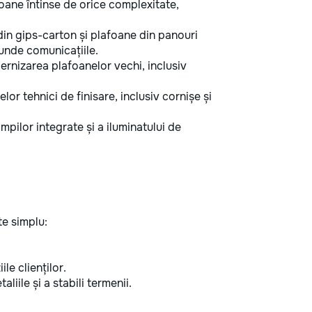
oane întinse de orice complexitate,
din gips-carton și plafoane din panouri
cunde comunicațiile.
rnizarea plafoanelor vechi, inclusiv
elor tehnici de finisare, inclusiv cornișe și
pilor integrate și a iluminatului de
e simplu:
ile clienților.
liile și a stabili termenii.