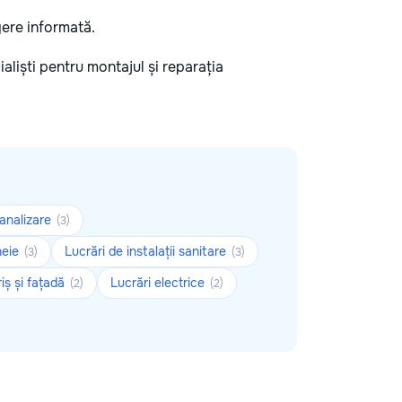
egere informată.
cialiști pentru montajul și reparația
canalizare
(3)
heie
Lucrări de instalații sanitare
(3)
(3)
iș și fațadă
Lucrări electrice
(2)
(2)