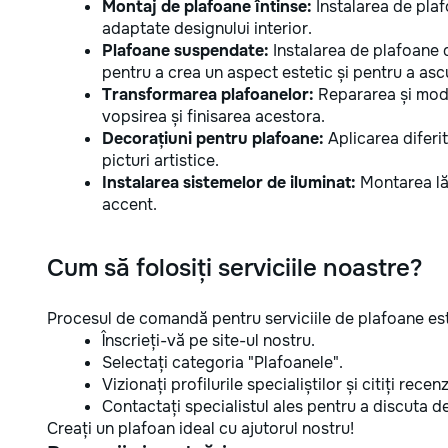
Montaj de plafoane întinse:
Instalarea de plaf
adaptate designului interior.
Plafoane suspendate:
Instalarea de plafoane 
pentru a crea un aspect estetic și pentru a as
Transformarea plafoanelor:
Repararea și mode
vopsirea și finisarea acestora.
Decorațiuni pentru plafoane:
Aplicarea diferit
picturi artistice.
Instalarea sistemelor de iluminat:
Montarea lăm
accent.
Cum să folosiți serviciile noastre?
Procesul de comandă pentru serviciile de plafoane est
Înscrieți-vă pe site-ul nostru.
Selectați categoria "Plafoanele".
Vizionați profilurile specialiștilor și citiți recenzi
Contactați specialistul ales pentru a discuta deta
Creați un plafoan ideal cu ajutorul nostru!