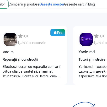
ilor
Companii și produse
Găsește meșter
Găsește sarcini
Blog
Pro
0,0
0,0
nici o recenzie
nici 
Vadim
Yanio.md
Reparații și construcții
Tutori și instruire
Efectuez lucrari de reparatie cum ar fi
Yanio.md — совр
plitca stiajca santehnica laminat
школа для детей,
stucaturca. lucrez si cu lemnu cum ar
взрослых. Мы по
fi vagonca cine are nevoe apelati
улучшать знания
068368379
предметам, готов
экзаменам, пост
достигать личны
целей. В нашей 
квалифицирован