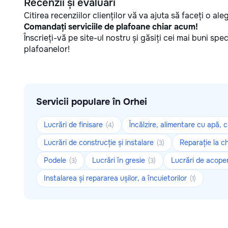
Recenzii și evaluări
Citirea recenziilor clienților vă va ajuta să faceți o al
Comandați serviciile de plafoane chiar acum!
Înscrieți-vă pe site-ul nostru și găsiți cei mai buni spe
plafoanelor!
Servicii populare în Orhei
Lucrări de finisare
Încălzire, alimentare cu apă, 
(4)
Lucrări de construcție și instalare
Reparație la c
(3)
Podele
Lucrări în gresie
Lucrări de acoper
(3)
(3)
Instalarea și repararea ușilor, a încuietorilor
(1)