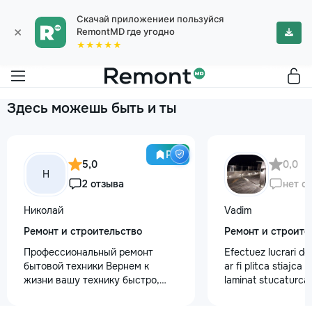
Скачай приложениеи пользуйся
×
RemontMD где угодно
★★★★★
Здесь можешь быть и ты
Pro
5,0
0,0
Н
2 отзыва
нет о
Николай
Vadim
Ремонт и строительство
Ремонт и строите
Профессиональный ремонт
Efectuez lucrari de
бытовой техники Вернем к
ar fi plitca stiajca
жизни вашу технику быстро,
laminat stucaturca.
честно и с гарантией! Мои
lemnu cum ar fi va
главные преимущества: ⏱️
nevoe apelati 068