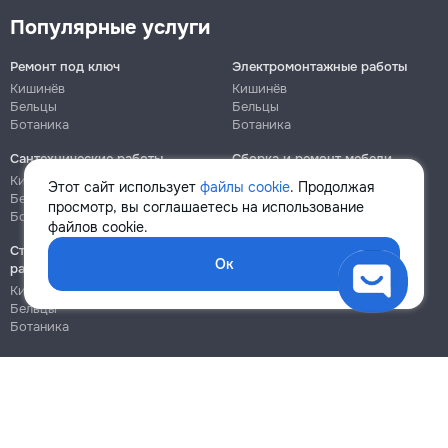
Популярные услуги
Ремонт под ключ
Электромонтажные работы
Кишинёв
Кишинёв
Бельцы
Бельцы
Ботаника
Ботаника
Сантехнические работы
Сборка и ремонт мебели
Кишинёв
Кишинёв
Этот сайт использует
файлы cookie
. Продолжая
Бельцы
Бельцы
просмотр, вы соглашаетесь на использование
Ботаника
Ботаника
файлов cookie.
Строительно-монтажные
Ок
работы
Кишинёв
Бельцы
Ботаника
Блог
Правила
Цены на услуги