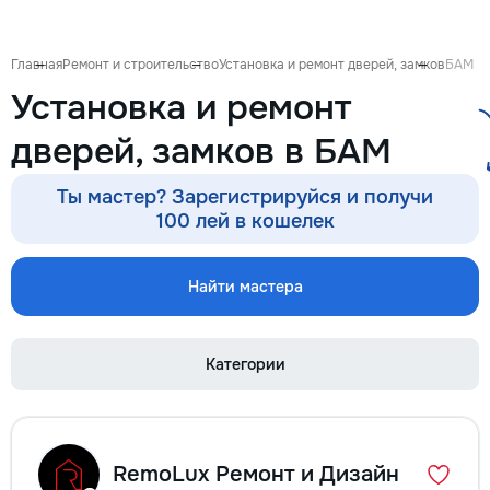
Выезд на дом: Работаем во всех
районах и пригородах. Мастер
приедет в течение 1–2 часов
Главная
Ремонт и строительство
Установка и ремонт дверей, замков
БАМ
после заявки. 📉 Цены ниже
Установка и ремонт
сервисных: Работаем без
посредников, поэтому ремонт
дверей, замков в БАМ
обойдется на 30–50% дешевле.
⚙️ Оригинальные запчасти:
Используем только
Ты мастер? Зарегистрируйся и получи
проверенные или качественные
100 лей в кошелек
аналоги. Что я ремонтирую 👕
Стиральные и посудомоечные
машины, сушильные машины. 🍳
Найти мастера
Электрические и индукционные
плиты, духовые шкафы 🍲
Микроволновые печи, вытяжки
Категории
🧹 Пылесосы и мелкая бытовая
техника Водонагреватели
Электропроводку и все что
связано с электрикой
Сантехнические работы. Ваша
RemoLux Ремонт и Дизайн
техника сломалась, искрит или