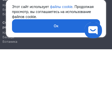
Кишинёв
Кишинёв
Этот сайт использует
файлы cookie
. Продолжая
Бельцы
Бельцы
просмотр, вы соглашаетесь на использование
Ботаника
Ботаника
файлов cookie.
Строительно-монтажные
Ок
работы
Кишинёв
Бельцы
Ботаника
Блог
Правила
Цены на услуги
Помощь
Политика конфиденциальности
Cookies