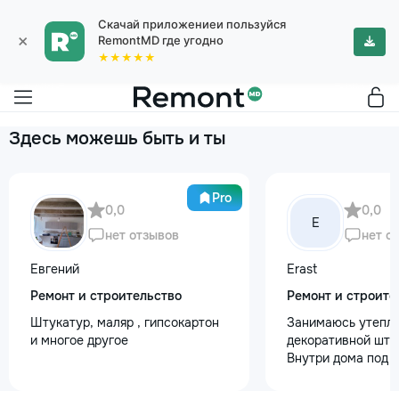
Скачай приложениеи пользуйся
×
RemontMD где угодно
★★★★★
Здесь можешь быть и ты
Pro
0,0
0,0
E
нет отзывов
нет о
Евгений
Erast
Ремонт и строительство
Ремонт и строите
Штукатур, маляр , гипсокартон
Занимаюсь утепле
и многое другое
декоративной шту
Внутри дома под к
+37368535079