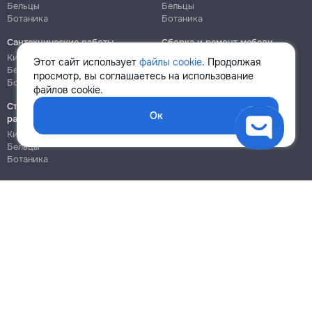
Бельцы
Бельцы
Ботаника
Ботаника
Сантехнические работы
Сборка и ремонт мебели
Кишинёв
Кишинёв
Этот сайт использует
файлы cookie
. Продолжая
Бельцы
Бельцы
просмотр, вы соглашаетесь на использование
Ботаника
Ботаника
файлов cookie.
Строительно-монтажные
Ок
работы
Кишинёв
Бельцы
Ботаника
Блог
Правила
Цены на услуги
Помощь
Политика конфиденциальности
Cookies