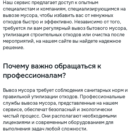
Наш сервис предлагает доступ к опытным
la fiecare detaliu. Contactați-ne
специалистам и компаниям, специализирующимся на
pentru o consultație gratuită și un
вывозе мусора, чтобы избавить вас от ненужных
deviz fără obligații: 069 376 542
отходов быстро и эффективно. Независимо от того,
+373 603 31 178 Viber | WhatsApp
требуется ли вам регулярный вывоз бытового мусора,
| Telegram Disponibili zilnic pentru
утилизация строительных отходов или очистка после
consultații și programări. Deviz
gratuit Consultanță profesională
мероприятий, на нашем сайте вы найдете надежное
Soluții pentru orice buget
решение.
Reparații executate la timp și cu
responsabilitate. Transformăm
ideile în locuințe confortabile,
Почему важно обращаться к
moderne și funcționale! Calitatea
профессионалам?
noastră – liniștea și confortul
dumneavoastră!
Вывоз мусора требует соблюдения санитарных норм и
правильной утилизации отходов. Профессиональные
службы вывоза мусора, представленные на нашем
сервисе, обеспечат безопасный и экологически
чистый процесс. Они располагают необходимыми
лицензиями и современным оборудованием для
выполнения задач любой сложности.