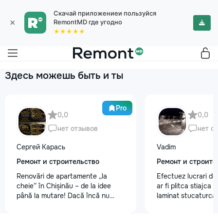
Скачай приложениеи пользуйся
×
RemontMD где угодно
★★★★★
Здесь можешь быть и ты
Pro
0,0
0,0
нет отзывов
нет о
Сергей Карась
Vadim
Ремонт и строительство
Ремонт и строите
Renovări de apartamente „la
Efectuez lucrari de
cheie” în Chișinău – de la idee
ar fi plitca stiajca
până la mutare! Dacă încă nu
laminat stucaturca.
aveți un design-proiect, nu este o
lemnu cum ar fi va
problemă. Vă putem realiza un
nevoe apelati 068