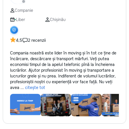
не включается? Не спешите
покупать новую! Спасем ваш
Companie
бюджет.
Liber
Chișinău
4,5
2 recenzii
Compania noastră este lider în moving și în tot ce ține de
încărcare, descărcare și transport mărfuri. Veți putea
economisi timpul de la apelul telefonic pînă la încheierea
lucrărilor. Ajutor profesionist în moving și transportare a
lucrurilor grele și nu prea. Indiferent de volumul lucrărilor,
profesioniștii noștri cu experiență vor face față. Nu veți
avea ...
citește tot