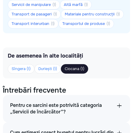
Servicii de manipulare
Altă marfă
(1)
(1)
Transport de pasageri
Materiale pentru construcții
(1)
(1)
Transport interurban
Transportul de produse
(1)
(1)
De asemenea în alte localități
Sîngera (1)
Durlești (1)
Ciocana (1)
Întrebări frecvente
Pentru ce sarcini este potrivită categoria
„Servicii de încărcător”?
Cum estimezi corect bugetul pentru lucrări din