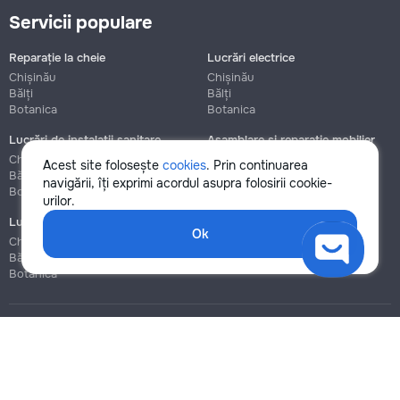
Servicii populare
Reparație la cheie
Lucrări electrice
Chișinău
Chișinău
Bălți
Bălți
Botanica
Botanica
Lucrări de instalații sanitare
Asamblare și reparație mobilier
Chișinău
Chișinău
Acest site folosește
cookies
. Prin continuarea
Bălți
Bălți
navigării, îți exprimi acordul asupra folosirii cookie-
Botanica
Botanica
urilor.
Lucrări de construcție și instalare
Ok
Chișinău
Bălți
Botanica
Blog
Reguli
Prețuri la servicii
Ajutor