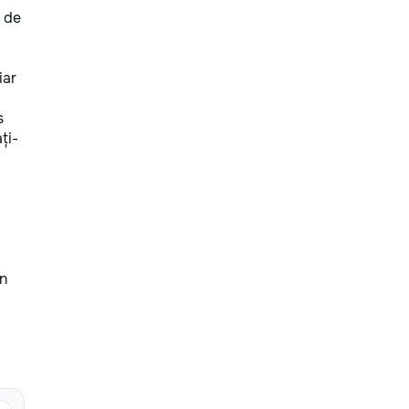
i de
iar
s
ți-
in