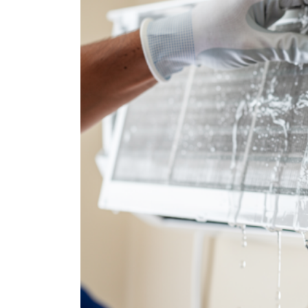
țara producătorului, brand,
colecție și categoria produsului.
Gresie porțelanată – de la 350–
800+ lei/m² Laminat – de la 180–
450+ lei/m² Materiale pentru
lucrări brute – de la 1 500–2 500
lei/m² de apartament Uși
interioare – de la 2 500–7 000+
lei/set Tavan extensibil – de la
120–200 lei/m² Calitatea noastră
– confortul dumneavoastră!
Realizăm interiorul cât mai
aproape posibil de proiectul de
design, cu atenție la fiecare
detaliu. Contactați-ne pentru o
consultație gratuită și un deviz
fără obligații: 069 376 542 +373
603 31 178 Viber | WhatsApp |
Telegram Disponibili zilnic pentru
consultații și programări. Deviz
gratuit Consultanță profesională
Soluții pentru orice buget