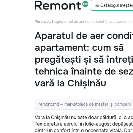
Catalogul meșter
Principala
Blog
Aparatul de aer condiționat în apartament: cu
Aparatul de aer condi
apartament: cum să
pregătești și să întreț
tehnica înainte de se
vară la Chișinău
remont.md — marketplace de meșteri și companii
Vara la Chișinău nu este doar căldură, ci o 
Temperatura aerului în iulie-august depășeșt
dintr-un confort într-o necesitate vitală. Dar