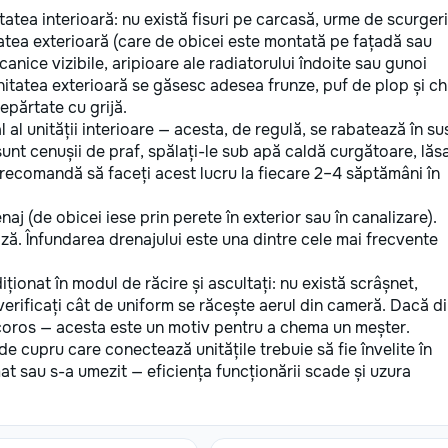
tatea interioară: nu există fisuri pe carcasă, urme de scurger
atea exterioară (care de obicei este montată pe fațadă sau
anice vizibile, aripioare ale radiatorului îndoite sau gunoi
 unitatea exterioară se găsesc adesea frunze, puf de plop și ch
epărtate cu grijă.
al unității interioare — acesta, de regulă, se rabatează în su
 sunt cenușii de praf, spălați-le sub apă caldă curgătoare, lăsa
e recomandă să faceți acest lucru la fiecare 2–4 săptămâni în
naj (de obicei iese prin perete în exterior sau în canalizare).
ză. Înfundarea drenajului este una dintre cele mai frecvente
ționat în modul de răcire și ascultați: nu există scrâșnet,
 verificați cât de uniform se răcește aerul din cameră. Dacă d
ăcoros — acesta este un motiv pentru a chema un meșter.
de cupru care conectează unitățile trebuie să fie învelite în
at sau s-a umezit — eficiența funcționării scade și uzura