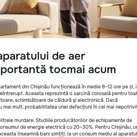
aparatului de aer
mportantă tocmai acum
artament din Chișinău funcționează în medie 8–12 ore pe zi, i
eîntrerupt. Aceasta reprezintă o sarcină colosală pentru toa
toare, schimbătoare de căldură și electronică. Dacă
 mai mult, probabilitatea unei defecțiuni în cel mai nepotrivi
 filtrele murdare. Studiile producătorilor de echipamente de
c consumul de energie electrică cu 20–30%. Pentru Chișinău, 
, aceasta înseamnă bani simțiți: la un consum mediu al aparatul