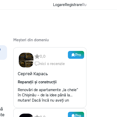
Logare
Registrare
Ru
Meșteri din domeniu
0
Pro
0,0
nici o recenzie
Сергей Карась
Reparații și construcții
Renovări de apartamente „la cheie”
în Chișinău – de la idee până la
mutare! Dacă încă nu aveți un
design-proiect, nu este o problemă.
mă
Vă putem realiza un proiect de design
ate
Pro
personalizat, pentru ca reparația să