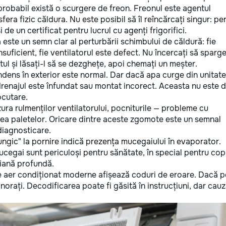
robabil există o scurgere de freon. Freonul este agentul
fera fizic căldura. Nu este posibil să îl reîncărcați singur: pe
e un certificat pentru lucrul cu agenți frigorifici.
este un semn clar al perturbării schimbului de căldură: fie
nsuficient, fie ventilatorul este defect. Nu încercați să sparge
tul și lăsați-l să se dezghețe, apoi chemați un meșter.
dens în exterior este normal. Dar dacă apa curge din unitat
drenajul este înfundat sau montat incorect. Aceasta nu este 
ocutare.
ura rulmenților ventilatorului, pocniturile — probleme cu
area paletelor. Oricare dintre aceste zgomote este un semnal
diagnosticare.
gic" la pornire indică prezența mucegaiului în evaporator.
cegai sunt periculoși pentru sănătate, în special pentru copi
riană profundă.
e aer condiționat moderne afișează coduri de eroare. Dacă p
norați. Decodificarea poate fi găsită în instrucțiuni, dar cau