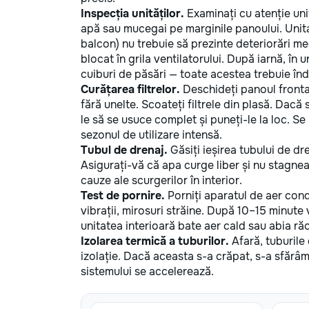
Inspecția unităților.
Examinați cu atenție uni
apă sau mucegai pe marginile panoului. Unit
balcon) nu trebuie să prezinte deteriorări mec
blocat în grila ventilatorului. După iarnă, în
cuiburi de păsări — toate acestea trebuie înd
Curățarea filtrelor.
Deschideți panoul frontal 
fără unelte. Scoateți filtrele din plasă. Dacă
le să se usuce complet și puneți-le la loc. S
sezonul de utilizare intensă.
Tubul de drenaj.
Găsiți ieșirea tubului de dre
Asigurați-vă că apa curge liber și nu stagnea
cauze ale scurgerilor în interior.
Test de pornire.
Porniți aparatul de aer condi
vibrații, mirosuri străine. După 10–15 minute
unitatea interioară bate aer cald sau abia r
Izolarea termică a tuburilor.
Afară, tuburile 
izolație. Dacă aceasta s-a crăpat, s-a sfărâm
sistemului se accelerează.