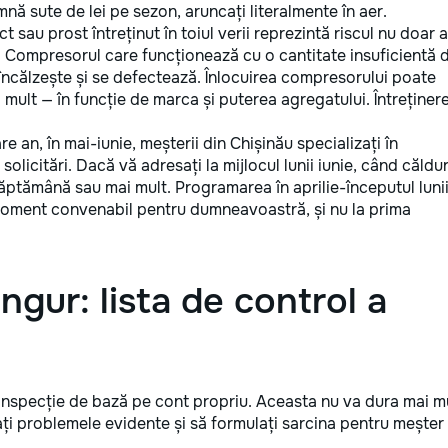
ă sute de lei pe sezon, aruncați literalmente în aer.
 sau prost întreținut în toiul verii reprezintă riscul nu doar a
ve. Compresorul care funcționează cu o cantitate insuficientă 
ncălzește și se defectează. Înlocuirea compresorului poate
 mult — în funcție de marca și puterea agregatului. Întreținer
are an, în mai-iunie, meșterii din Chișinău specializați în
olicitări. Dacă vă adresați la mijlocul lunii iunie, când căldu
 săptămână sau mai mult. Programarea în aprilie-începutul luni
 moment convenabil pentru dumneavoastră, și nu la prima
ingur: lista de control a
o inspecție de bază pe cont propriu. Aceasta nu va dura mai m
ați problemele evidente și să formulați sarcina pentru meșter