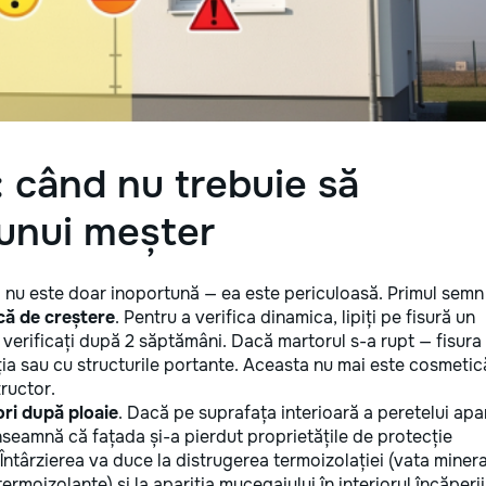
 când nu trebuie să
unui meșter
tă nu este doar inoportună — ea este periculoasă. Primul semn
că de creștere
. Pentru a verifica dinamica, lipiți pe fisură un
i verificați după 2 săptămâni. Dacă martorul s-a rupt — fisura
ția sau cu structurile portante. Aceasta nu mai este cosmetic
ructor.
ori după ploaie
. Dacă pe suprafața interioară a peretelui apa
seamnă că fațada și-a pierdut proprietățile de protecție
Întârzierea va duce la distrugerea termoizolației (vata miner
moizolante) și la apariția mucegaiului în interiorul încăperii