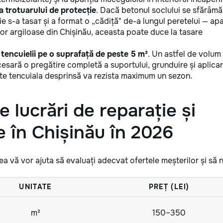
a trotuarului de protecție
. Dacă betonul soclului se sfărâmă
e s-a tasат și a format o „cădiță" de-a lungul peretelui — ap
ilor argiloase din Chișinău, aceasta poate duce la tasare
tencuielii pe o suprafață de peste 5 m²
. Un astfel de volum
ecesară o pregătire completă a suportului, grunduire și aplica
ste tencuiala desprinsă va rezista maximum un sezon.
e lucrări de reparație și
ve în Chișinău în 2026
a vă vor ajuta să evaluați adecvat ofertele meșterilor și să 
UNITATE
PREȚ (LEI)
m²
150–350