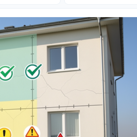
68535079
Demolare fundatii, elemente din
beton,ziduri. demontarea
acoperisului - Demontat
confectii metalice - Decopertat
pereti de
tencuiala,gresie,faianta,glet,var,
sapa - Decapare diferite
suprafete - Demontat
parchet,sapă,teracota - Servicii
curatenie subsol la inaltime...