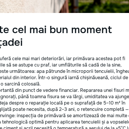
ste cel mai bun moment
țadei
feră cele mai mari deteriorări, iar primăvara acestea pot fi
le să se astupe cu praf, iar umflăturile să cadă de la sine,
este următoarea: apa pătrunde în microporii tencuielii, înghe
alul din interior. Într-o singură iarnă chișinăueană, ciclul de
o sarcină colosală.
tantă din punct de vedere financiar. Repararea unei fisuri m
norați, până toamna fisura se va lărgi, umiditatea va ajunge
 deja despre o reparație locală pe o suprafață de 5–10 m² în
lijată poate necesita, după 2–3 ani, o retencuire completă —
onvinge: inspecția de primăvară se amortizează de mai multe o
a tehnologică optimă pentru aplicarea tencuielii și a vopselel
e ciment și acril necesită o temperatură a aerului de la +5°C l