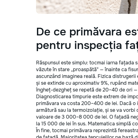
De ce primăvara e
pentru inspecția fa
Răspunsul este simplu: tocmai iarna fațada su
văzute în stare „proaspătă" — înainte ca fisuri
ascunzând imaginea reală. Fizica distrugerii 
și se extinde cu aproximativ 9%, rupând materi
îngheț-dezgheț se repetă de 20–40 de ori — 
Diagnosticarea timpurie este extrem de impor
primăvara va costa 200–400 de lei. Dacă o ig
armătură sau la termoizolație, și se va vorbi
valoare de 3 000–8 000 de lei. O fațadă neg
la 15 000 de lei în sus. Matematica simplă c
În fine, tocmai primăvara reprezintă fereastr
de fațadă. Majoritatea tencuielilor pe bază d