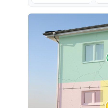
beton : • Demontare acoperiș
+373
vechi • Montare acoperiș nou •
Șeandramă de tip închis • Sistem
pluvial complet Vrei și tu un
acoperiș sigur și durabil? Sună-
ne: +373 62 020 585
#ProfExpertAcoperiș
#AcoperișNou
#ConstrucțiiMoldova #Renovare
#RoofingMoldova #BeforeAfter
#LucrăriCalitative