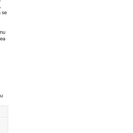
,
a se
 nu
rea
nu