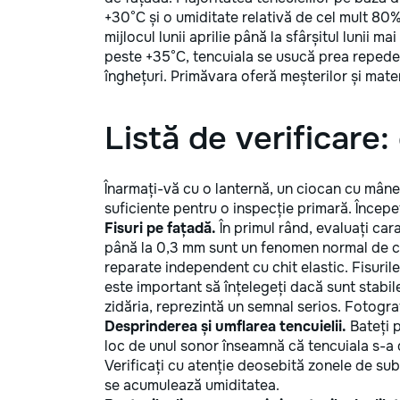
+30°C și o umiditate relativă de cel mult 80%.
mijlocul lunii aprilie până la sfârșitul lunii m
peste +35°C, tencuiala se usucă prea repede ș
înghețuri. Primăvara oferă meșterilor și mater
Listă de verificare:
Înarmați-vă cu o lanternă, un ciocan cu mâne
suficiente pentru o inspecție primară. Începeți
Fisuri pe fațadă.
În primul rând, evaluați cara
până la 0,3 mm sunt un fenomen normal de cont
reparate independent cu chit elastic. Fisuri
este important să înțelegeți dacă sunt stabile
zidăria, reprezintă un semnal serios. Fotografi
Desprinderea și umflarea tencuielii.
Bateți p
loc de unul sonor înseamnă că tencuiala s-a d
Verificați cu atenție deosebită zonele de sub 
se acumulează umiditatea.