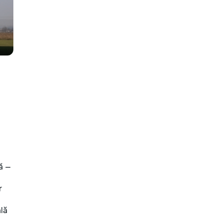
ă —
r
ală
.