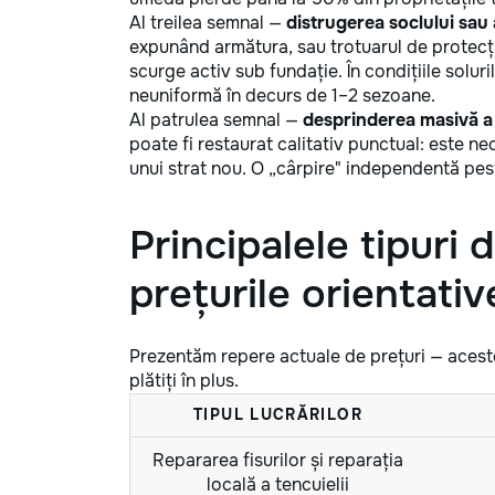
Al treilea semnal —
distrugerea soclului sau 
expunând armătura, sau trotuarul de protecți
scurge activ sub fundație. În condițiile solur
neuniformă în decurs de 1–2 sezoane.
Al patrulea semnal —
desprinderea masivă a 
poate fi restaurat calitativ punctual: este n
unui strat nou. O „cârpire" independentă pe
Principalele tipuri d
prețurile orientati
Prezentăm repere actuale de prețuri — aceste
plătiți în plus.
TIPUL LUCRĂRILOR
Repararea fisurilor și reparația
locală a tencuielii