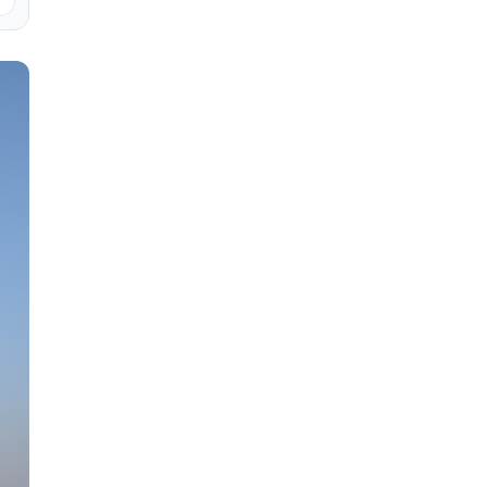
GROUP"предоставляем услуги
по ремонту квартир. Начиная с
полного демонтажа,вывоза
мусора,и капитального
ремонта,так же
косметического ремонта.
Работаем на основе
договора,что является для вас
гарантией качества
проведенных работ, сроков,и
ответственности. Наш
телефон: +37361127171 Иван
Степанович.