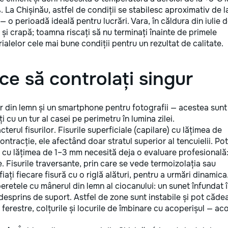
 La Chișinău, astfel de condiții se stabilesc aproximativ de l
ai — o perioadă ideală pentru lucrări. Vara, în căldura din iulie 
i crapă; toamna riscați să nu terminați înainte de primele
ialelor cele mai bune condiții pentru un rezultat de calitate.
 ce să controlați singur
r din lemn și un smartphone pentru fotografii — acestea sunt
 cu un tur al casei pe perimetru în lumina zilei.
cterul fisurilor. Fisurile superficiale (capilare) cu lățimea de
racție, ele afectând doar stratul superior al tencuielii. Pot 
le cu lățimea de 1–3 mm necesită deja o evaluare profesională
. Fisurile traversante, prin care se vede termoizolația sau
ați fiecare fisură cu o riglă alături, pentru a urmări dinamica
eretele cu mânerul din lemn al ciocanului: un sunet înfundat 
esprins de suport. Astfel de zone sunt instabile și pot cădea
ferestre, colțurile și locurile de îmbinare cu acoperișul — ac