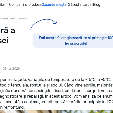
ilor
Companii și produse
Găsește meșter
Găsește sarcini
Blog
r casei pentru sezon
ră a
sei
Ești meșter? Înregistrează-te și primește 10
lei în portofel
31 mai 2026
entru fațade. Variațiile de temperatură de la −15°C la +5°C,
odic tencuiala, rosturile și soclul. Când vine aprilie, majorit
șinău observă consecințele: fisuri, umflături, scurgeri. Veste
gnosticare și reparații. În acest articol vom analiza ce anum
 imediată a unui meșter, cât costă lucrările principale în 20
rin remont.md.