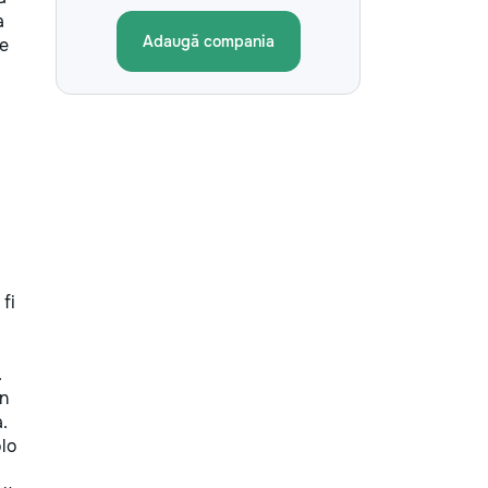
нами ваш дом в надежных руках!
a
Обращайтесь за помощью — мы
Adaugă compania
de
решим любую задачу быстро и
качественно.
fi
:
.
în
.
olo