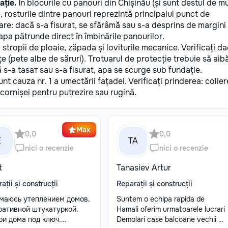
ație.
În blocurile cu panouri din Chișinău (și sunt destul de m
 rosturile dintre panouri reprezintă principalul punct de
șare: dacă s-a fisurat, se sfărâmă sau s-a desprins de margini
 apa pătrunde direct în îmbinările panourilor.
 stropii de ploaie, zăpada și loviturile mecanice. Verificați d
nțe (pete albe de săruri). Trotuarul de protecție trebuie să aib
s-a tasат sau s-a fisurat, apa se scurge sub fundație.
t cauza nr. 1 a umectării fațadei. Verificați prinderea: colier
a cornișei pentru putrezire sau rugină.
Max
0,0
0,0
E
TA
nici o recenzie
nici o recenzie
t
Tanasiev Artur
ații și construcții
Reparații și construcții
маюсь утеплением домов,
Suntem o echipa rapida de
ративной штукатуркой.
Hamali oferim urmatoarele lucrari
ри дома под ключ.
Demolari case balcoane vechii -