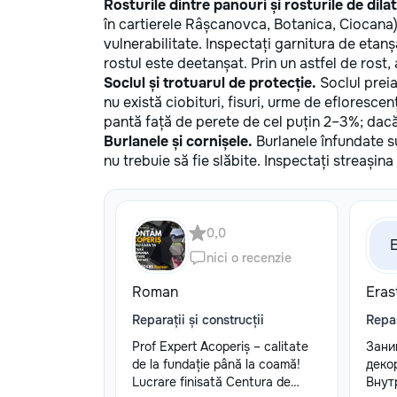
Rosturile dintre panouri și rosturile de dilat
în cartierele Râșcanovca, Botanica, Ciocana),
vulnerabilitate. Inspectați garnitura de etan
rostul este deetanșat. Prin un astfel de rost,
Soclul și trotuarul de protecție.
Soclul preia
nu există ciobituri, fisuri, urme de efloresce
pantă față de perete de cel puțin 2–3%; dacă 
Burlanele și cornișele.
Burlanele înfundate sun
nu trebuie să fie slăbite. Inspectați streașin
0,0
nici o recenzie
Roman
Eras
Reparații și construcții
Repar
Prof Expert Acoperiș – calitate
Зани
de la fundație până la coamă!
деко
Lucrare finisată Centura de
Внут