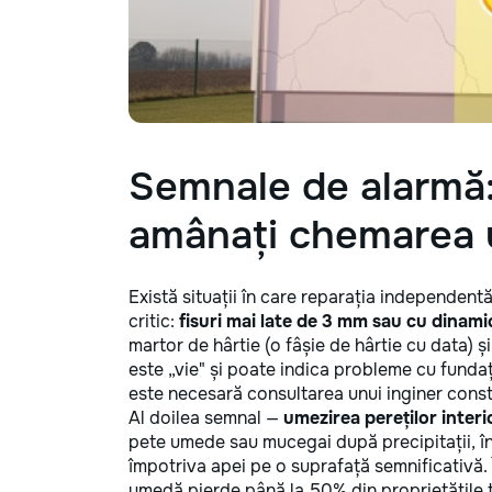
Semnale de alarmă:
amânați chemarea 
Există situații în care reparația independen
critic:
fisuri mai late de 3 mm sau cu dinami
martor de hârtie (o fâșie de hârtie cu data) ș
este „vie" și poate indica probleme cu funda
este necesară consultarea unui inginer const
Al doilea semnal —
umezirea pereților interi
pete umede sau mucegai după precipitații, în
împotriva apei pe o suprafață semnificativă. 
umedă pierde până la 50% din proprietățile ter