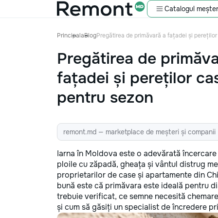
Catalogul meșter
Principala
Blog
Pregătirea de primăvară a fațadei și perețilo
Pregătirea de primăva
fațadei și pereților ca
pentru sezon
remont.md — marketplace de meșteri și companii
Iarna în Moldova este o adevărată încercare p
ploile cu zăpadă, gheața și vântul distrug met
proprietarilor de case și apartamente din Chi
bună este că primăvara este ideală pentru dia
trebuie verificat, ce semne necesită chemarea
și cum să găsiți un specialist de încredere p