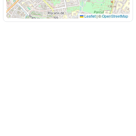
Leaflet
|
©
OpenStreetMap