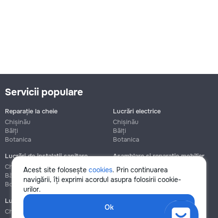
Servicii populare
Reparație la cheie
Lucrări electrice
Chișinău
Chișinău
Bălți
Bălți
Botanica
Botanica
Lucrări de instalații sanitare
Asamblare și reparație mobilier
Chișinău
Chișinău
Acest site folosește
cookies
. Prin continuarea
Bălți
Bălți
navigării, îți exprimi acordul asupra folosirii cookie-
Botanica
Botanica
urilor.
Lucrări de construcție și instalare
Ok
Chișinău