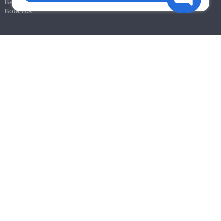
Bălți
Botanica
Blog
Reguli
Prețuri la servicii
Ajutor
Politica de confidențialitate
Cookies
Scrie în suport
info@remont.md
SRL "Br Team Pro"