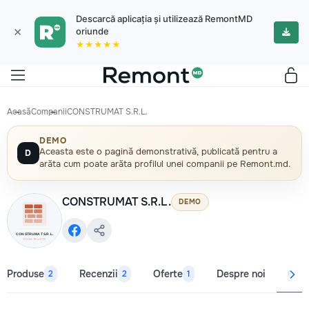
Descarcă aplicația și utilizează RemontMD
×
oriunde
★★★★★
Acasă
Companii
CONSTRUMAT S.R.L.
DEMO
Aceasta este o pagină demonstrativă, publicată pentru a
D
arăta cum poate arăta profilul unei companii pe Remont.md.
CONSTRUMAT S.R.L.
DEMO
Produse
Recenzii
Oferte
Despre noi
Cont
2
2
1