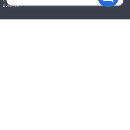
Bălți
Botanica
Blog
Reguli
Prețuri la servicii
Ajutor
Politica de confidențialitate
Cookies
Scrie în suport
info@remont.md
SRL "Br Team Pro"