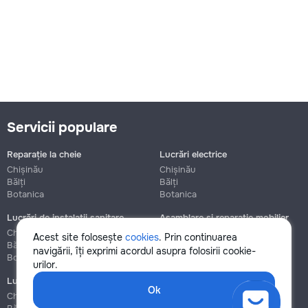
Servicii populare
Reparație la cheie
Lucrări electrice
Chișinău
Chișinău
Bălți
Bălți
Botanica
Botanica
Lucrări de instalații sanitare
Asamblare și reparație mobilier
Chișinău
Chișinău
Acest site folosește
cookies
. Prin continuarea
Bălți
Bălți
navigării, îți exprimi acordul asupra folosirii cookie-
Botanica
Botanica
urilor.
Lucrări de construcție și instalare
Ok
Chișinău