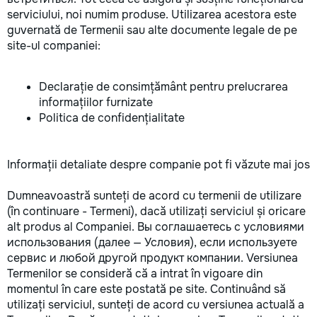
serviciului, noi numim produse. Utilizarea acestora este
guvernată de Termenii sau alte documente legale de pe
site-ul companiei:
Declarație de consimțământ pentru prelucrarea
informațiilor furnizate
Politica de confidențialitate
Informații detaliate despre companie pot fi văzute mai jos
Dumneavoastră sunteți de acord cu termenii de utilizare
(în continuare - Termeni), dacă utilizați serviciul și oricare
alt produs al Companiei. Bы соглашаетесь с условиями
использования (далее — Условия), если используете
сервис и любой другой продукт компании. Versiunea
Termenilor se consideră că a intrat în vigoare din
momentul în care este postată pe site. Continuând să
utilizați serviciul, sunteți de acord cu versiunea actuală a