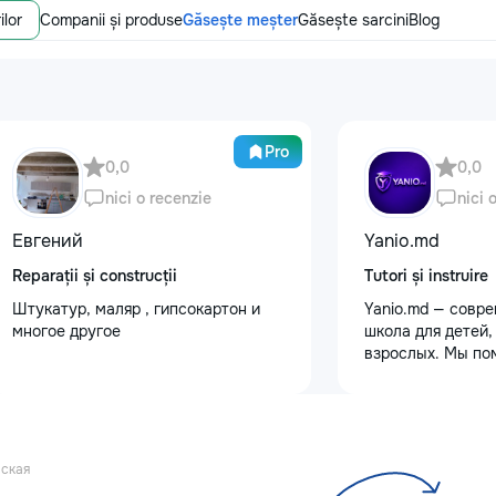
ilor
Companii și produse
Găsește meșter
Găsește sarcini
Blog
Pro
0,0
0,0
nici o recenzie
nici 
Евгений
Yanio.md
Reparații și construcții
Tutori și instruire
Штукатур, маляр , гипсокартон и
Yanio.md — совр
многое другое
школа для детей,
взрослых. Мы по
улучшать знания
предметам, готов
экзаменам, пост
достигать личны
целей. В нашей 
ская
квалифицирован