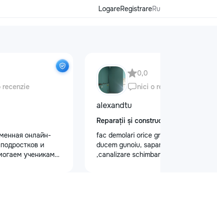
Logare
Registrare
Ru
0,0
o recenzie
nici o recenzie
alexandtu
Reparații și construcții
еменная онлайн-
fac demolari orice greutate de lucru si
 подростков и
ducem gunoiu, sapam gropi
могаем ученикам
,canalizare schimbam trubele.Montam
 по школьным
gipsocarеon dupa proect.
иться к
уплению и
х образовательных
команде работают
ные преподаватели