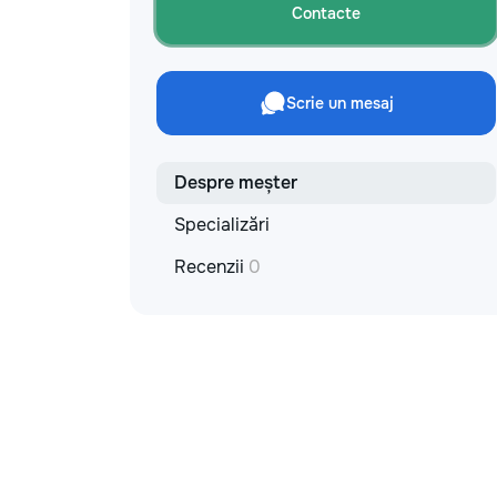
materiale: Prețurile depind de țara
Contacte
producătorului, brand, colecție și
categoria produsului. Gresie
porțelanată – de la 350–800+ lei/m²
Laminat – de la 180–450+ lei/m²
Scrie un mesaj
Materiale pentru lucrări brute – de la 1
500–2 500 lei/m² de apartament Uși
interioare – de la 2 500–7 000+
lei/set Tavan extensibil – de la 120–
Despre meșter
200 lei/m² Calitatea noastră –
Specializări
confortul dumneavoastră! Realizăm
interiorul cât mai aproape posibil de
Recenzii
0
proiectul de design, cu atenție la
fiecare detaliu. Contactați-ne pentru
o consultație gratuită și un deviz fără
obligații: 069 376 542 +373 603 31
178 Viber | WhatsApp | Telegram
Disponibili zilnic pentru consultații și
programări. Deviz gratuit Consultanță
profesională Soluții pentru orice buget
Reparații executate la timp și cu
responsabilitate. Transformăm ideile
în locuințe confortabile, moderne și