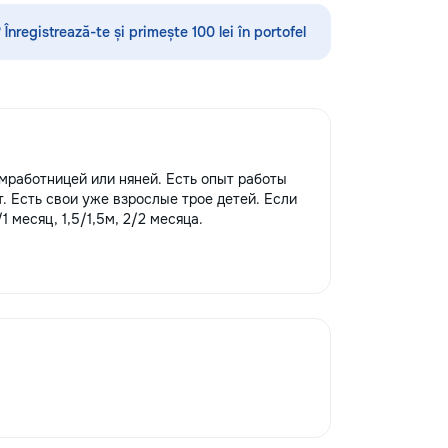
нглийскому языку,
 румынскому языку,
 Înregistrează-te și primește 100 lei în portofel
 географии и
нам. Обучение
 на интерактивной
ользованием
одик и
 подхода.
давателя с учётом
омработницей или няней. Есть опыт работы
и, целей и
т. Есть свои уже взрослые трое детей. Если
го ученика. ✔
1 месяц, 1,5/1,5м, 2/2 месяца.
занятия и мини-
овка к экзаменам
 Помощь по
мме ✔ Обучение
латный пробный