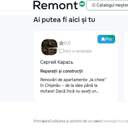
Catalogul meșter
Ai putea fi aici și tu
Pro
0,0
nici o recenzie
Сергей Карась
Reparații și construcții
Renovări de apartamente „la cheie”
în Chișinău – de la idee până la
mutare! Dacă încă nu aveți un
design-proiect, nu este o problemă.
Vă putem realiza un proiect de design
personalizat, pentru ca reparația să
fie clară, confortabilă și adaptată
bugetului dumneavoastră. Contract +
Principala
Curățarea și ajutorul de uz casnic
Зинаида Косов
Garanție 1–2 ani Încheiem contract,