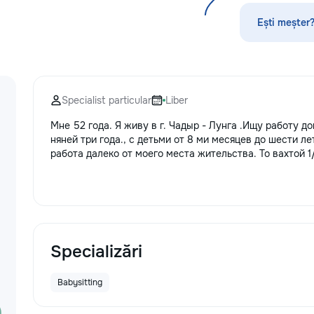
по математике, а
русскому языку,
Ești meșter?
биологии, химии,
другим дисципли
проходит онлайн
платформе с исп
современных мет
Specialist particular
Liber
индивидуального
Подбираем препо
Мне 52 года. Я живу в г. Чадыр - Лунга .Ищу работу д
уровня подготовк
няней три года., с детьми от 8 ми месяцев до шести ле
пожеланий каждо
работа далеко от моего места жительства. То вахтой 1/
Индивидуальные 
группы ✔ Подгот
и поступлению ✔
школьной програ
взрослых ✔ Бесп
урок
Specializări
Babysitting