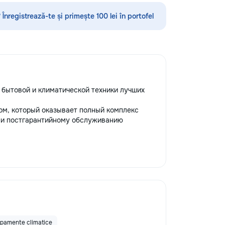
ova #Renovare
#BeforeAfter
 Înregistrează-te și primește 100 lei în portofel
 бытовой и климатической техники лучших
м, который оказывает полный комплекс
 и постгарантийному обслуживанию
ipamente climatice