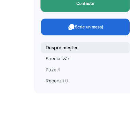
materiale: Prețurile depind de țara
Contacte
producătorului, brand, colecție și
categoria produsului. Gresie
porțelanată – de la 350–800+ lei/m²
Laminat – de la 180–450+ lei/m²
Scrie un mesaj
Materiale pentru lucrări brute – de la 1
500–2 500 lei/m² de apartament Uși
interioare – de la 2 500–7 000+
lei/set Tavan extensibil – de la 120–
Despre meșter
200 lei/m² Calitatea noastră –
Specializări
confortul dumneavoastră! Realizăm
interiorul cât mai aproape posibil de
Poze
3
proiectul de design, cu atenție la
fiecare detaliu. Contactați-ne pentru
Recenzii
0
o consultație gratuită și un deviz fără
obligații: 069 376 542 +373 603 31
178 Viber | WhatsApp | Telegram
Disponibili zilnic pentru consultații și
programări. Deviz gratuit Consultanță
profesională Soluții pentru orice buget
Reparații executate la timp și cu
responsabilitate. Transformăm ideile
în locuințe confortabile, moderne și