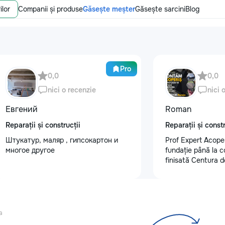
ilor
Companii și produse
Găsește meșter
Găsește sarcini
Blog
Pro
0,0
0,0
nici o recenzie
nici 
Евгений
Roman
Reparații și construcții
Reparații și constr
Штукатур, маляр , гипсокартон и
Prof Expert Acoper
многое другое
fundație până la 
finisată Centura d
Demontare acoperi
acoperiș nou • Șe
închis • Sistem plu
tu un acoperiș sig
ne: +373 62 020 
a
#ProfExpertAcope