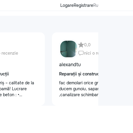
Logare
Registrare
Ru
0,0
o recenzie
nici o recenzie
alexandtu
ucții
Reparații și construcții
iș – calitate de la
fac demolari orice greutate de lucru si
coamă! Lucrare
ducem gunoiu, sapam gropi
e beton : •
,canalizare schimbam trubele.Montam
ș vechi • Montare
gipsocarеon dupa proect.
andramă de tip
vial complet Vrei și
ur și durabil? Sună-
585
riș #AcoperișNou