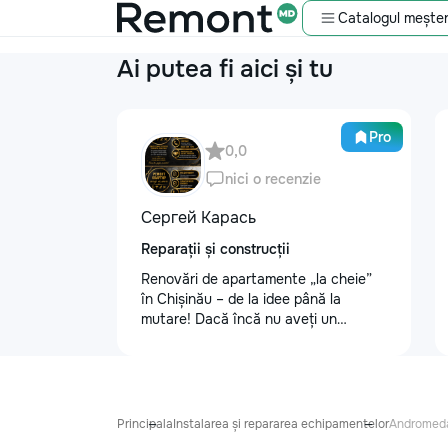
Catalogul meșter
Ai putea fi aici și tu
Pro
0,0
nici o recenzie
Сергей Карась
Reparații și construcții
Renovări de apartamente „la cheie”
în Chișinău – de la idee până la
mutare! Dacă încă nu aveți un
design-proiect, nu este o problemă.
Vă putem realiza un proiect de design
personalizat, pentru ca reparația să
fie clară, confortabilă și adaptată
bugetului dumneavoastră. Contract +
Principala
Instalarea și repararea echipamentelor
Andromed
Garanție 1–2 ani Încheiem contract,