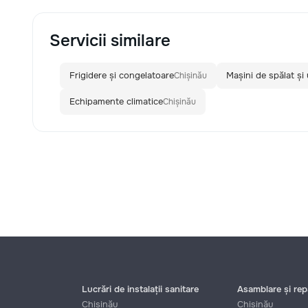
Servicii similare
Frigidere și congelatoare
Mașini de spălat și
Chișinău
Echipamente climatice
Chișinău
Lucrări de instalații sanitare
Asamblare și repa
Chișinău
Chișinău