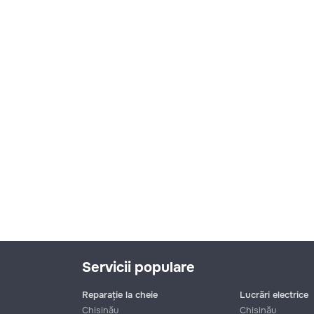
funcționale! Calitatea noastră –
liniștea și confortul dumneavoastră!
Servicii populare
Reparație la cheie
Lucrări electrice
Chișinău
Chișinău