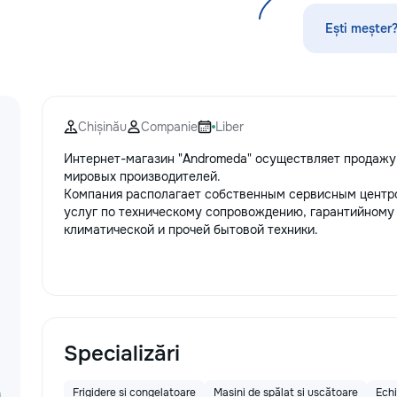
#ConstrucțiiMold
#RoofingMoldova 
Ești meșter?
#LucrăriCalitative
Chișinău
Companie
Liber
Интернет-магазин "Andromeda" осуществляет продажу
мировых производителей.
Компания располагает собственным сервисным центро
услуг по техническому сопровождению, гарантийному
климатической и прочей бытовой техники.
Specializări
Frigidere și congelatoare
Mașini de spălat și uscătoare
Ech