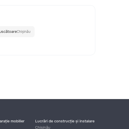
 uscătoare
Chișinău
rație mobilier
Lucrări de construcție și instalare
Chișinău