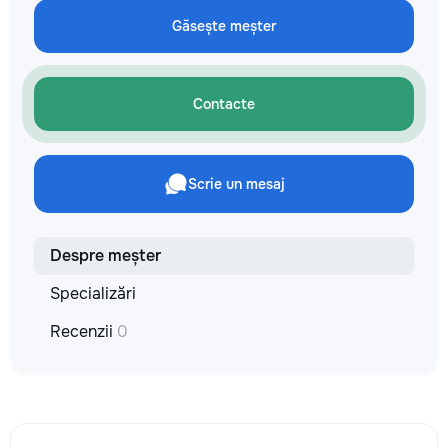
не включается? Не спешите
✔ Обучение взро
покупать новую! Спасем ваш
Găsește meșter
Бесплатный пробн
бюджет.
Contacte
Scrie un mesaj
Despre meșter
Specializări
Recenzii
0