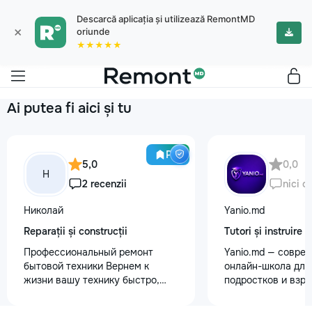
Descarcă aplicația și utilizează RemontMD
×
oriunde
★★★★★
Ai putea fi aici și tu
Pro
5,0
0,0
Н
2 recenzii
nici o
Николай
Yanio.md
Reparații și construcții
Tutori și instruire
Профессиональный ремонт
Yanio.md — совре
бытовой техники Вернем к
онлайн-школа для 
жизни вашу технику быстро,
подростков и взр
честно и с гарантией! Мои
помогаем ученика
главные преимущества: ⏱️
знания по школьн