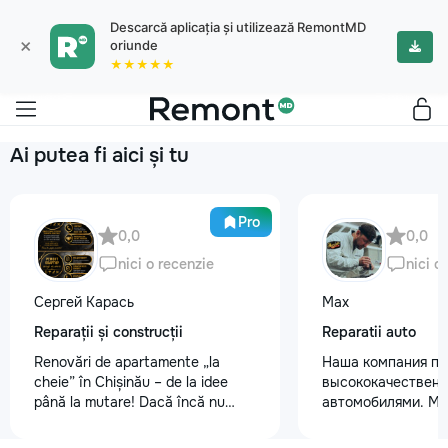
Descarcă aplicația și utilizează RemontMD
×
oriunde
★★★★★
Ai putea fi aici și tu
Pro
0,0
0,0
nici o recenzie
nici o
Сергей Карась
Max
Reparații și construcții
Reparatii auto
Renovări de apartamente „la
Наша компания пр
cheie” în Chișinău – de la idee
высококачественн
până la mutare! Dacă încă nu
автомобилями. М
aveți un design-proiect, nu este o
предоставляем ус
problemă. Vă putem realiza un
полировки кузова 