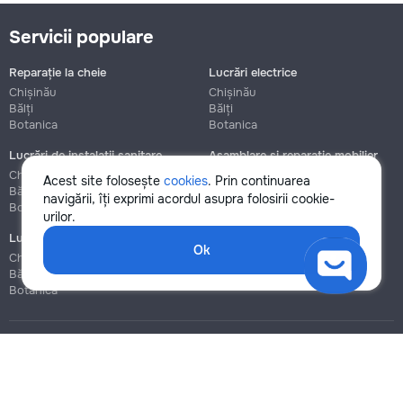
Servicii populare
Reparație la cheie
Lucrări electrice
Chișinău
Chișinău
Bălți
Bălți
Botanica
Botanica
Lucrări de instalații sanitare
Asamblare și reparație mobilier
Chișinău
Chișinău
Acest site folosește
cookies
. Prin continuarea
Bălți
Bălți
navigării, îți exprimi acordul asupra folosirii cookie-
Botanica
Botanica
urilor.
Lucrări de construcție și instalare
Ok
Chișinău
Bălți
Botanica
Blog
Reguli
Prețuri la servicii