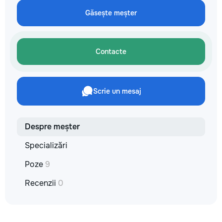
✔ Обучение взро
Găsește meșter
Бесплатный пробн
Contacte
Scrie un mesaj
Despre meșter
Specializări
Poze
9
Recenzii
0