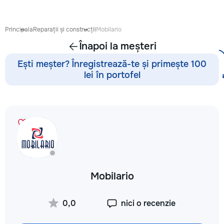
готовиться к экза
поступлению и до
личных образоват
Principala
Reparații și construcții
Mobilario
В нашей команде 
Înapoi la meșteri
квалифицированн
преподаватели по
Ești meșter? Înregistrează-te și primește 100
английскому язык
lei în portofel
языку, румынскому
биологии, химии, 
другим дисциплин
проходит онлайн 
интерактивной пл
использованием 
методик и индиви
подхода. Подбира
преподавателя с 
подготовки, целе
Mobilario
каждого ученика.
Индивидуальные з
мини-группы ✔ По
0,0
nici o recenzie
экзаменам и пост
Помощь по школь