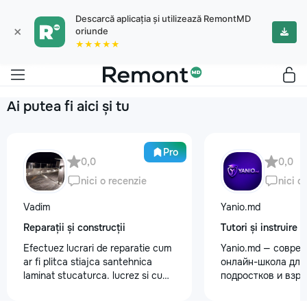
Descarcă aplicația și utilizează RemontMD
×
oriunde
★★★★★
Ai putea fi aici și tu
Pro
0,0
0,0
nici o recenzie
nici o
Vadim
Yanio.md
Reparații și construcții
Tutori și instruire
Efectuez lucrari de reparatie cum
Yanio.md — совре
ar fi plitca stiajca santehnica
онлайн-школа для 
laminat stucaturca. lucrez si cu
подростков и взр
lemnu cum ar fi vagonca cine are
помогаем ученика
nevoe apelati 068368379
знания по школьн