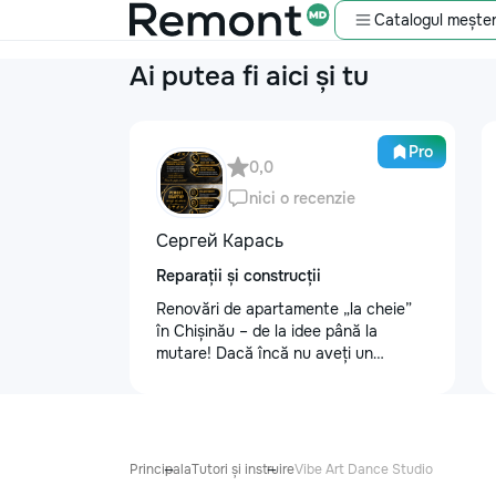
Catalogul meșter
Ai putea fi aici și tu
Pro
0,0
nici o recenzie
Сергей Карась
Reparații și construcții
Renovări de apartamente „la cheie”
în Chișinău – de la idee până la
mutare! Dacă încă nu aveți un
design-proiect, nu este o problemă.
Vă putem realiza un proiect de design
personalizat, pentru ca reparația să
fie clară, confortabilă și adaptată
bugetului dumneavoastră. Contract +
Principala
Tutori și instruire
Vibe Art Dance Studio
Garanție 1–2 ani Încheiem contract,