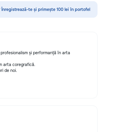
Servicii curatenie subsol la inaltime...
 Înregistrează-te și primește 100 lei în portofel
profesionalism și performanță în arta
în arta coregrafică.
ri de noi.