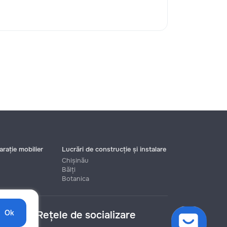
rație mobilier
Lucrări de construcție și instalare
Chișinău
Bălți
Botanica
Ok
Rețele de socializare