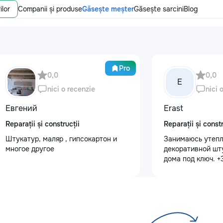
ilor
Companii și produse
Găsește meșter
Găsește sarcini
Blog
Pro
0,0
0,0
E
nici o recenzie
nici 
Евгений
Erast
Reparații și construcții
Reparații și constr
Штукатур, маляр , гипсокартон и
Занимаюсь утепл
многое другое
декоративной шт
дома под ключ. 