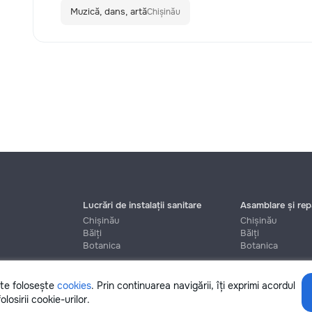
Muzică, dans, artă
Chișinău
Lucrări de instalații sanitare
Asamblare și repa
Chișinău
Chișinău
Bălți
Bălți
Botanica
Botanica
ite folosește
cookies
. Prin continuarea navigării, îți exprimi acordul
Ajutor
olosirii cookie-urilor.