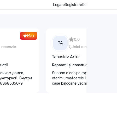
Logare
Registrare
Ru
Max
0,0
TA
o recenzie
nici o recenzie
Tanasiev Artur
ucții
Reparații și construcții
ением домов,
Suntem o echipa rapida de Hamali
укатуркой. Внутри
oferim urmatoarele lucrari Demolari
+37368535079
case balcoane vechii - Demolare
fundatii, elemente din beton,ziduri.
demontarea acoperisului - Demontat
confectii metalice - Decopertat pereti
de tencuiala,gresie,faianta,glet,var,
sapa - Decapare diferite suprafete -
Demontat parchet,sapă,teracota -