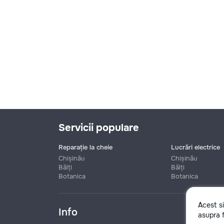
Servicii populare
Reparație la cheie
Lucrări electrice
Chișinău
Chișinău
Bălți
Bălți
Botanica
Botanica
Nume
Acest s
Info
asupra f