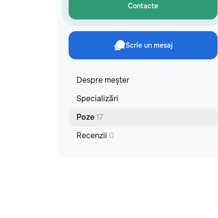
materiale: Prețurile depind de țara
Contacte
producătorului, brand, colecție și
categoria produsului. Gresie
porțelanată – de la 350–800+ lei/m²
Laminat – de la 180–450+ lei/m²
Scrie un mesaj
Materiale pentru lucrări brute – de la 1
500–2 500 lei/m² de apartament Uși
interioare – de la 2 500–7 000+
lei/set Tavan extensibil – de la 120–
Despre meșter
200 lei/m² Calitatea noastră –
Specializări
confortul dumneavoastră! Realizăm
interiorul cât mai aproape posibil de
Poze
17
proiectul de design, cu atenție la
fiecare detaliu. Contactați-ne pentru
Recenzii
0
o consultație gratuită și un deviz fără
obligații: 069 376 542 +373 603 31
178 Viber | WhatsApp | Telegram
Disponibili zilnic pentru consultații și
programări. Deviz gratuit Consultanță
profesională Soluții pentru orice buget
Reparații executate la timp și cu
responsabilitate. Transformăm ideile
în locuințe confortabile, moderne și