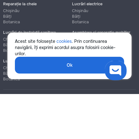
Reparație la cheie
Lucrări electrice
Chișinău
Chișinău
Bălți
Bălți
Botanica
Botanica
Lucrări de instalații sanitare
Asamblare și reparație mobilier
Chișinău
Chișinău
Acest site folosește
cookies
. Prin continuarea
Bălți
Bălți
navigării, îți exprimi acordul asupra folosirii cookie-
Botanica
Botanica
urilor.
Lucrări de construcție și instalare
Ok
Chișinău
Bălți
Botanica
Blog
Reguli
Prețuri la servicii
Ajutor
Politica de confidențialitate
Cookies