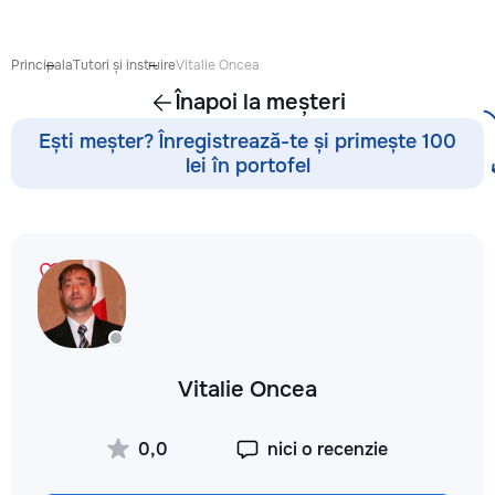
proiect de design p
pentru ca reparația 
confortabilă și ada
Principala
Tutori și instruire
Vitalie Oncea
dumneavoastră. Co
Înapoi la meșteri
Garanție 1–2 ani În
contract, fixăm cost
Ești meșter? Înregistrează-te și primește 100
termenele lucrărilor
lei în portofel
garanție reală pent
lucrările executate
reducere Oferim red
materialele de const
finisaj prin furnizori
foto și video săptă
fiecare săptămână p
video de pe șantier
doriți, puteți vizita
obiectul și verifica
Vitalie Oncea
lucrărilor. Siguranț
ascunse Înainte de
fotografiem și măsu
0,0
nici o recenzie
electrică, țevile și 
comunicațiile ascu