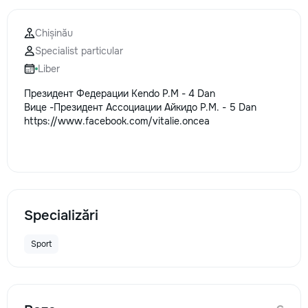
la fiecare detaliu.
pentru o consultație
Chișinău
deviz fără obligați
Specialist particular
+373 603 31 178 Vi
| Telegram Disponibil
Liber
consultații și progr
Президент Федерации Kendo Р.M - 4 Dan
gratuit Consultanță
Вице -Президент Ассоциации Айкидо Р.М. - 5 Dan
Soluții pentru orice
https://www.facebook.com/vitalie.oncea
Reparații executate
responsabilitate. 
ideile în locuințe co
moderne și funcțion
noastră – liniștea ș
dumneavoastră!
Specializări
Sport