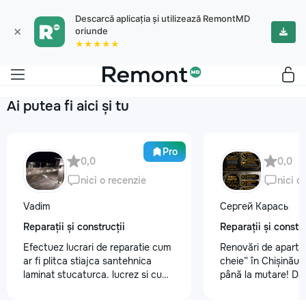
Descarcă aplicația și utilizează RemontMD
×
oriunde
★★★★★
Ai putea fi aici și tu
Pro
0,0
0,0
nici o recenzie
nici o
Vadim
Сергей Карась
Reparații și construcții
Reparații și constru
Efectuez lucrari de reparatie cum
Renovări de aparta
ar fi plitca stiajca santehnica
cheie” în Chișinău –
laminat stucaturca. lucrez si cu
până la mutare! Da
lemnu cum ar fi vagonca cine are
aveți un design-pro
nevoe apelati 068368379
problemă. Vă putem