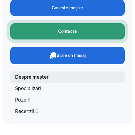
reparație veți răm
Găsește meșter
comunicațiilor ascu
fotografiile tuturor
importante. Curățe
profesională Predă
Contacte
apartamentul compl
pentru locuit – curat
fără deșeuri de con
Prețuri orientative 
Scrie un mesaj
materiale: Prețurile
producătorului, bran
categoria produsulu
porțelanată – de l
Despre meșter
lei/m² Laminat – d
lei/m² Materiale pen
Specializări
brute – de la 1 500
de apartament Uși i
Poze
6
la 2 500–7 000+ le
extensibil – de la 
Recenzii
0
Calitatea noastră –
dumneavoastră! Re
interiorul cât mai a
de proiectul de des