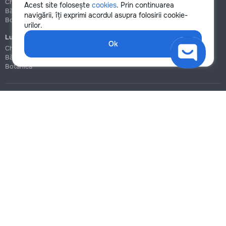
Chișinău
Chișinău
Acest site folosește
cookies
. Prin continuarea
Bălți
Bălți
navigării, îți exprimi acordul asupra folosirii cookie-
Botanica
Botanica
urilor.
Lucrări de construcție și instalare
Ok
Chișinău
Bălți
Botanica
Blog
Reguli
Prețuri la servicii
Ajutor
Politica de confidențialitate
Cookies