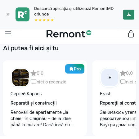
Descarcă aplicația și utilizează RemontMD
×
oriunde
★★★★★
Ai putea fi aici și tu
Pro
0,0
0,0
E
nici o recenzie
nici o
Сергей Карась
Erast
Reparații și construcții
Reparații și constru
Renovări de apartamente „la
Занимаюсь утепле
cheie” în Chișinău – de la idee
декоративной шту
până la mutare! Dacă încă nu
Внутри дома под к
aveți un design-proiect, nu este o
+37368535079
problemă. Vă putem realiza un