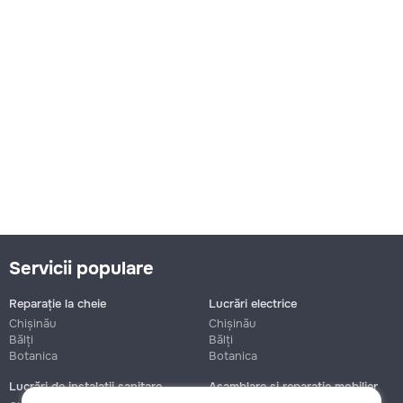
Servicii populare
Reparație la cheie
Lucrări electrice
Chișinău
Chișinău
Bălți
Bălți
Botanica
Botanica
Lucrări de instalații sanitare
Asamblare și reparație mobilier