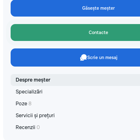
не включается? Н
Găsește meșter
покупать новую! 
бюджет.
Contacte
Scrie un mesaj
Despre meșter
Specializări
Poze
8
Servicii și prețuri
Recenzii
0