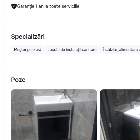
Garanție 1 an la toate serviciile
Specializări
Meșter pe o oră
Lucrări de instalații sanitare
Încălzire, alimentare
Poze