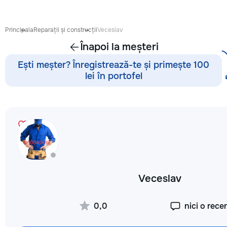
Выезд на дом: Раб
районах и пригоро
приедет в течение
Principala
Reparații și construcții
Veceslav
после заявки. 📉 
Înapoi la meșteri
сервисных: Работ
посредников, поэ
Ești meșter? Înregistrează-te și primește 100
обойдется на 30–
lei în portofel
⚙️ Оригинальные з
Используем тольк
проверенные или 
аналоги. Что я ре
Стиральные и по
машины, сушильны
Электрические и 
плиты, духовые ш
Микроволновые пе
🧹 Пылесосы и ме
Veceslav
техника Водонагр
Электропроводку и
связано с электри
0,0
nici o rece
Сантехнические р
техника сломалась