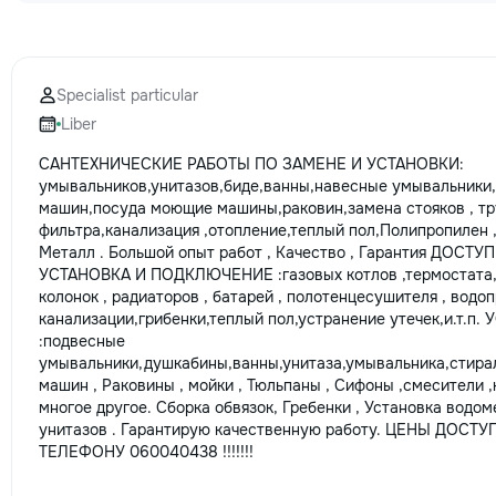
Specialist particular
Liber
САНТЕХНИЧЕСКИЕ РАБОТЫ ПО ЗАМЕНЕ И УСТАНОВКИ:
умывальников,унитазов,биде,ванны,навесные умывальники
машин,посуда моющие машины,раковин,замена стояков , тру
фильтра,канализация ,отопление,теплый пол,Полипропилен 
Металл . Большой опыт работ , Качество , Гарантия ДОСТ
УСТАНОВКА И ПОДКЛЮЧЕНИЕ :газовых котлов ,термостата,б
колонок , радиаторов , батарей , полотенцесушителя , водо
канализации,грибенки,теплый пол,устранение утечек,и.т.п.
:подвесные
умывальники,душкабины,ванны,унитаза,умывальника,стира
машин , Раковины , мойки , Тюльпаны , Сифоны ,смесители ,к
многое другое. Сборка обвязок, Гребенки , Установка водом
унитазов . Гарантирую качественную работу. ЦЕНЫ ДОСТ
ТЕЛЕФОНУ 060040438 !!!!!!!