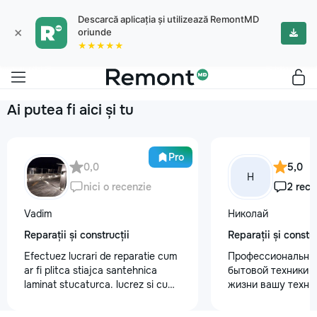
Descarcă aplicația și utilizează RemontMD
×
oriunde
★★★★★
Ai putea fi aici și tu
Pro
0,0
5,0
Н
nici o recenzie
2 rece
Vadim
Николай
Reparații și construcții
Reparații și constru
Efectuez lucrari de reparatie cum
Профессиональны
ar fi plitca stiajca santehnica
бытовой техники 
laminat stucaturca. lucrez si cu
жизни вашу техни
lemnu cum ar fi vagonca cine are
честно и с гарант
nevoe apelati 068368379
главные преимуще