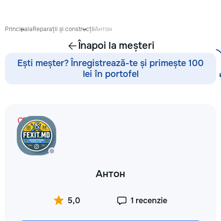
Principala
Reparații și construcții
Антон
Înapoi la meșteri
Ești meșter? Înregistrează-te și primește 100
lei în portofel
Антон
5,0
1 recenzie