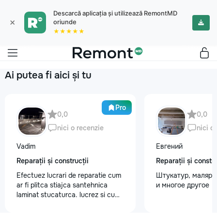
Descarcă aplicația și utilizează RemontMD
×
oriunde
★★★★★
Ai putea fi aici și tu
Pro
0,0
0,0
nici o recenzie
nici o
Vadim
Евгений
Reparații și construcții
Reparații și constru
Efectuez lucrari de reparatie cum
Штукатур, маляр ,
ar fi plitca stiajca santehnica
и многое другое
laminat stucaturca. lucrez si cu
lemnu cum ar fi vagonca cine are
nevoe apelati 068368379