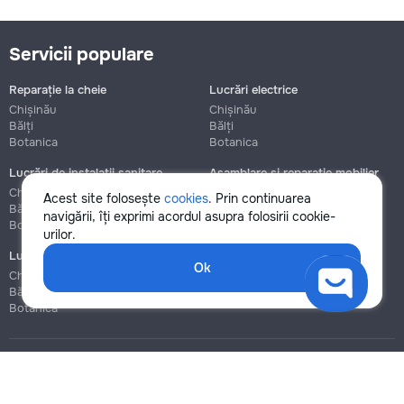
Servicii populare
Reparație la cheie
Lucrări electrice
Chișinău
Chișinău
Bălți
Bălți
Botanica
Botanica
Lucrări de instalații sanitare
Asamblare și reparație mobilier
Chișinău
Chișinău
Acest site folosește
cookies
. Prin continuarea
Bălți
Bălți
navigării, îți exprimi acordul asupra folosirii cookie-
Botanica
Botanica
urilor.
Lucrări de construcție și instalare
Ok
Chișinău
Bălți
Botanica
Blog
Reguli