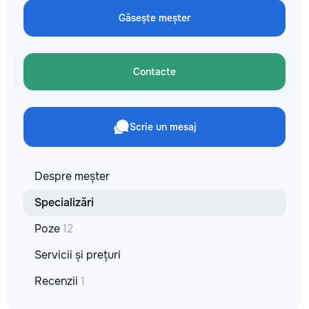
Găsește meșter
Contacte
Scrie un mesaj
Despre meșter
Specializări
Poze
12
Servicii și prețuri
Recenzii
1