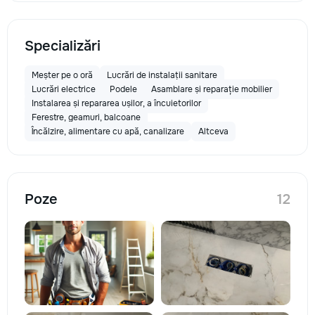
Specializări
Meșter pe o oră
Lucrări de instalații sanitare
Lucrări electrice
Podele
Asamblare și reparație mobilier
Instalarea și repararea ușilor, a încuietorilor
Ferestre, geamuri, balcoane
Încălzire, alimentare cu apă, canalizare
Altceva
Poze
12