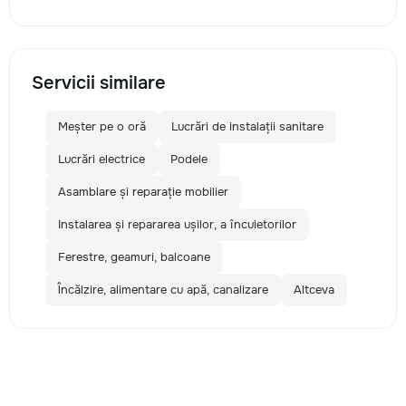
Servicii similare
Meșter pe o oră
Lucrări de instalații sanitare
Lucrări electrice
Podele
Asamblare și reparație mobilier
Instalarea și repararea ușilor, a încuietorilor
Ferestre, geamuri, balcoane
Încălzire, alimentare cu apă, canalizare
Altceva