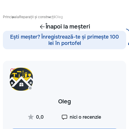
антикварной мебе
восстановление п
устранение сколо
Principala
Reparații și construcții
Oleg
покраска и перек
Înapoi la meșteri
кухонных фасадов
гардеробных, при
Ești meșter? Înregistrează-te și primește 100
покраска и восст
lei în portofel
входных и межко
дверей — резные 
фасады, декорати
перголы и садовы
конструкции: защ
обработка, покра
массивом, шпоно
Подбираю цвет и 
интерьер — матовы
патина, состарива
Oleg
тонировка под ну
дерева. Главное в
— качество поверх
0,0
nici o recenzie
Ровное покрытие б
полос, аккуратные