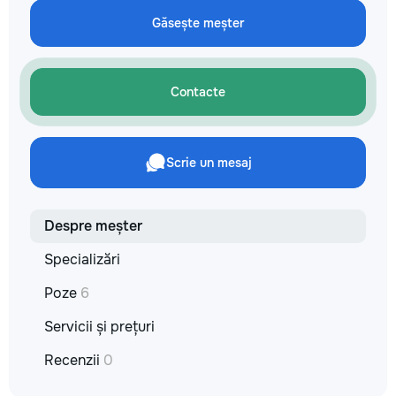
кромки, чистая ра
Găsește meșter
резьбой. Кишинёв 
Выезд на замер, к
по цвету и покрыт
Contacte
Scrie un mesaj
Despre meșter
Specializări
Poze
6
Servicii și prețuri
Recenzii
0