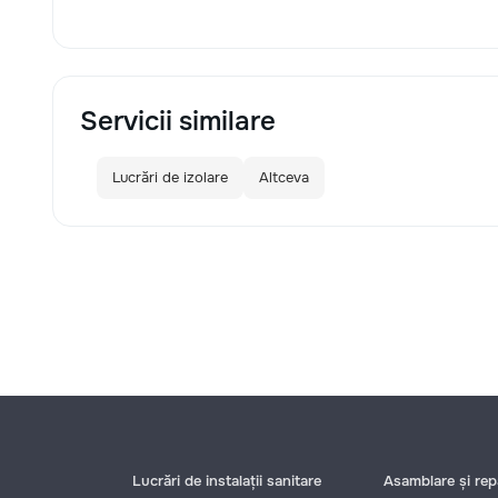
Servicii similare
Lucrări de izolare
Altceva
Lucrări de instalații sanitare
Asamblare și repa