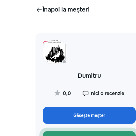
Înapoi la meșteri
Dumitru
0,0
nici o recenzie
Găsește meșter