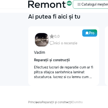
Catalogul meșter
Ai putea fi aici și tu
Pro
0,0
nici o recenzie
Vadim
Reparații și construcții
Efectuez lucrari de reparatie cum ar fi
plitca stiajca santehnica laminat
stucaturca. lucrez si cu lemnu cum ar
fi vagonca cine are nevoe apelati
068368379
Principala
Reparații și construcții
Dumitru