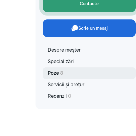
Contacte
Scrie un mesaj
Despre meșter
Specializări
Poze
8
Servicii și prețuri
Recenzii
0