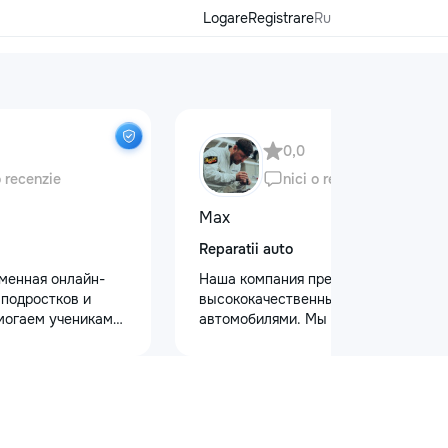
Logare
Registrare
Ru
0,0
o recenzie
nici o recenzie
Max
Reparatii auto
еменная онлайн-
Наша компания предлагает
 подростков и
высококачественный уход за
могаем ученикам
автомобилями. Мы предоставляем
 по школьным
услуги полировки кузова для
иться к
восстановления блеска, ремонт
уплению и
сколов и трещин на лобовом стекле
х образовательных
для обеспечения безопасности.
команде работают
Также выполняем оклейку
ные преподаватели
защитными пленками, полировку