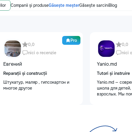
ilor
Companii și produse
Găsește meșter
Găsește sarcini
Blog
Pro
0,0
0,0
nici o recenzie
nici 
Евгений
Yanio.md
Reparații și construcții
Tutori și instruire
Штукатур, маляр , гипсокартон и
Yanio.md — совр
многое другое
школа для детей,
взрослых. Мы по
улучшать знания
предметам, готов
экзаменам, пост
достигать личны
целей. В нашей 
квалифицирован