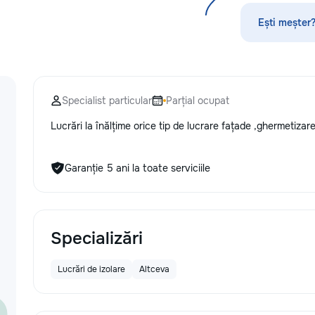
по математике, а
русскому языку,
Ești meșter?
биологии, химии,
другим дисципли
проходит онлайн
платформе с исп
современных мет
Specialist particular
Parțial ocupat
индивидуального
Подбираем препо
Lucrări la înălțime orice tip de lucrare fațade ,ghermetizare 
уровня подготовк
пожеланий каждо
Индивидуальные 
Garanție 5 ani la toate serviciile
группы ✔ Подгот
и поступлению ✔
школьной програ
взрослых ✔ Бесп
урок
Specializări
Lucrări de izolare
Altceva