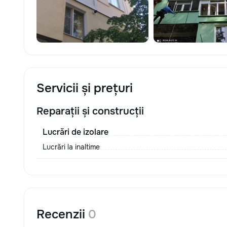
Servicii și prețuri
Reparații și construcții
Lucrări de izolare
Lucrări la inaltime
Recenzii
0