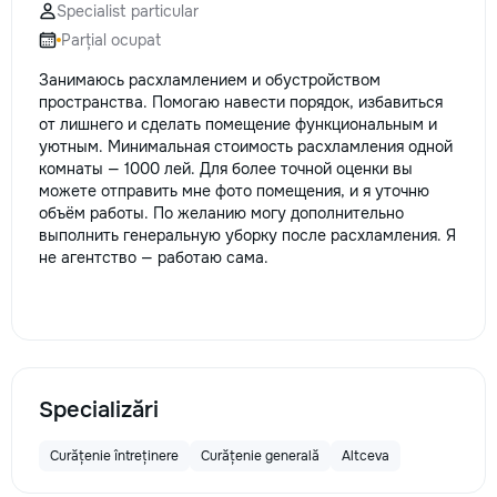
Specialist particular
la fiecare detaliu.
Parțial ocupat
pentru o consultație
deviz fără obligați
Занимаюсь расхламлением и обустройством
+373 603 31 178 Vi
пространства. Помогаю навести порядок, избавиться
| Telegram Disponibil
от лишнего и сделать помещение функциональным и
consultații și progr
уютным. Минимальная стоимость расхламления одной
gratuit Consultanță
комнаты — 1000 лей. Для более точной оценки вы
Soluții pentru orice
можете отправить мне фото помещения, и я уточню
Reparații executate
объём работы. По желанию могу дополнительно
responsabilitate. 
выполнить генеральную уборку после расхламления. Я
ideile în locuințe co
не агентство — работаю сама.
moderne și funcțion
noastră – liniștea ș
dumneavoastră!
Specializări
Curățenie întreținere
Curățenie generală
Altceva