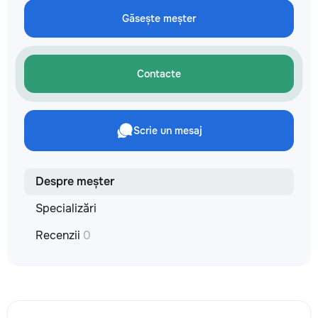
reparație veți răm
Găsește meșter
comunicațiilor ascu
fotografiile tuturor
importante. Curățe
profesională Predă
Contacte
apartamentul compl
pentru locuit – curat
fără deșeuri de con
Prețuri orientative 
Scrie un mesaj
materiale: Prețurile
producătorului, bran
categoria produsulu
porțelanată – de l
Despre meșter
lei/m² Laminat – d
lei/m² Materiale pen
Specializări
brute – de la 1 500
de apartament Uși i
Recenzii
0
la 2 500–7 000+ le
extensibil – de la 
Calitatea noastră –
dumneavoastră! Re
interiorul cât mai a
de proiectul de des