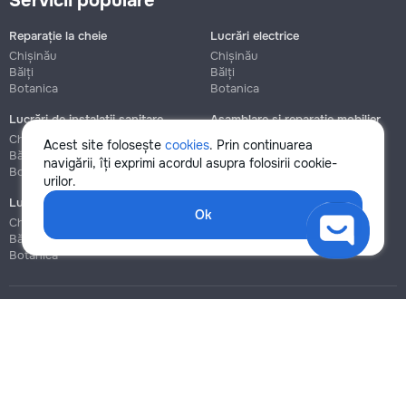
Servicii populare
Reparație la cheie
Lucrări electrice
Chișinău
Chișinău
Bălți
Bălți
Botanica
Botanica
Lucrări de instalații sanitare
Asamblare și reparație mobilier
Chișinău
Chișinău
Acest site folosește
cookies
. Prin continuarea
Bălți
Bălți
navigării, îți exprimi acordul asupra folosirii cookie-
Botanica
Botanica
urilor.
Lucrări de construcție și instalare
Ok
Chișinău
Bălți
Botanica
Blog
Reguli
Prețuri la servicii
Ajutor
Politica de confidențialitate