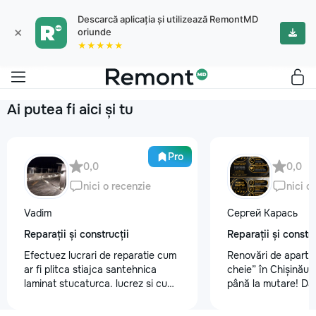
Descarcă aplicația și utilizează RemontMD
×
oriunde
★★★★★
Ai putea fi aici și tu
Pro
0,0
0,0
nici o recenzie
nici o
Vadim
Сергей Карась
Reparații și construcții
Reparații și constru
Efectuez lucrari de reparatie cum
Renovări de aparta
ar fi plitca stiajca santehnica
cheie” în Chișinău –
laminat stucaturca. lucrez si cu
până la mutare! Da
lemnu cum ar fi vagonca cine are
aveți un design-pro
nevoe apelati 068368379
problemă. Vă putem