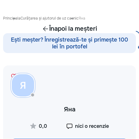
proiect de design p
pentru ca reparația 
confortabilă și ada
Principala
Curățarea și ajutorul de uz casnic
Яна
dumneavoastră. Co
Înapoi la meșteri
Garanție 1–2 ani În
contract, fixăm cost
Ești meșter? Înregistrează-te și primește 100
termenele lucrărilor
lei în portofel
garanție reală pent
lucrările executate
reducere Oferim red
materialele de const
finisaj prin furnizori
foto și video săptă
Я
fiecare săptămână p
video de pe șantier
doriți, puteți vizita
obiectul și verifica
Яна
lucrărilor. Siguranț
ascunse Înainte de
fotografiem și măsu
0,0
nici o recenzie
electrică, țevile și 
comunicațiile ascu