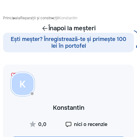
восстановления б
сколов и трещин 
стекле для обеспе
Principala
Reparații și construcții
Konstantin
безопасности. Та
Înapoi la meșteri
оклейку защитным
полировку стекла 
Ești meșter? Înregistrează-te și primește 100
улучшения видимо
lei în portofel
царапин на кузове
Дополнительно пр
выпрямление вмят
покраски, нанесе
составов, тониров
соответствии с
K
законодательство
салона. Услуги по
хрома и антихром
автомобилю стиль
Konstantin
пленка на фары з
повреждений. Мы
придерживаемся 
0,0
nici o recenzie
стандартов обслу
используя передо