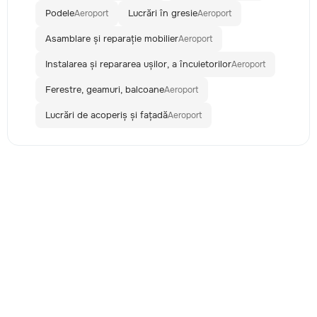
Podele
Lucrări în gresie
Aeroport
Aeroport
Asamblare și reparație mobilier
Aeroport
Instalarea și repararea ușilor, a încuietorilor
Aeroport
Ferestre, geamuri, balcoane
Aeroport
Lucrări de acoperiș și fațadă
Aeroport