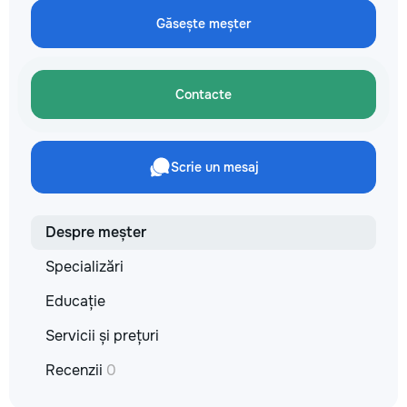
технологии. Дове
Găsește meșter
заботу о вашем а
он будет радовать
годы.
Contacte
Scrie un mesaj
Despre meșter
Specializări
Educație
Servicii și prețuri
Recenzii
0