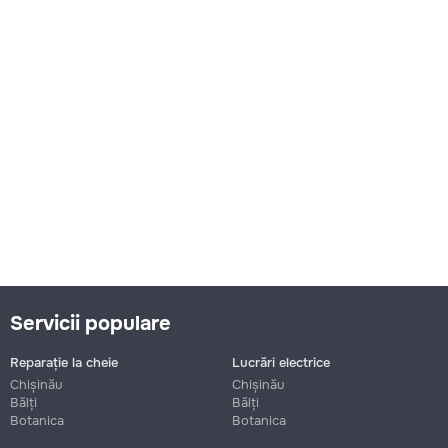
Servicii populare
Reparație la cheie
Lucrări electrice
Chișinău
Chișinău
Bălți
Bălți
Botanica
Botanica