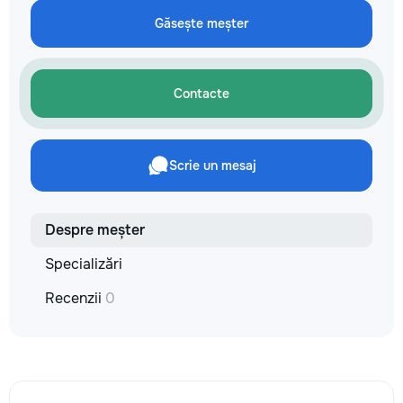
не включается? Не спешите
покупать новую! Спасем ваш
Găsește meșter
бюджет.
Contacte
Scrie un mesaj
Despre meșter
Specializări
Recenzii
0