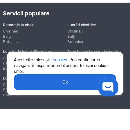
Servicii populare
Reparație la cheie
Lucrări electrice
Chișinău
Chișinău
Bălți
Bălți
Botanica
Botanica
Lucrări de instalații sanitare
Asamblare și reparație mobilier
Chișinău
Chișinău
Acest site folosește
cookies
. Prin continuarea
Bălți
Bălți
navigării, îți exprimi acordul asupra folosirii cookie-
Botanica
Botanica
urilor.
Lucrări de construcție și instalare
Ok
Chișinău
Bălți
Botanica
Blog
Reguli
Prețuri la servicii